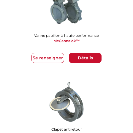
Vanne papillon à haute performance
McCannalok™
Se renseigner
Détails
Clapet antiretour