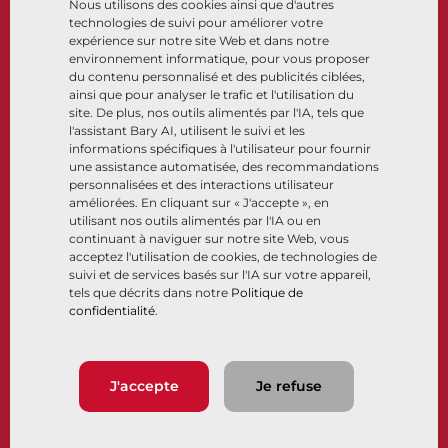
Nous utilisons des cookies ainsi que d'autres
Cryogénique
technologies de suivi pour améliorer votre
Entreprise
Ressources
expérience sur notre site Web et dans notre
environnement informatique, pour vous proposer
du contenu personnalisé et des publicités ciblées,
À propos
Documents
ainsi que pour analyser le trafic et l'utilisation du
Sites
Centre de connaissance
site. De plus, nos outils alimentés par l'IA, tels que
Partenariats
Logiciels
l'assistant Bary AI, utilisent le suivi et les
informations spécifiques à l'utilisateur pour fournir
Développement durable
Sélection de matériaux
une assistance automatisée, des recommandations
Portail clients
personnalisées et des interactions utilisateur
améliorées. En cliquant sur « J'accepte », en
utilisant nos outils alimentés par l'IA ou en
Suivez-nous
LinkedIn
YouTube
continuant à naviguer sur notre site Web, vous
acceptez l'utilisation de cookies, de technologies de
suivi et de services basés sur l'IA sur votre appareil,
tels que décrits dans notre
Politique de
confidentialité
.
© 2026 Bray International. Tous droits réservés
Conditions générales
Conditions générales de vente
Politique de confidentialité
J'accepte
Je refuse