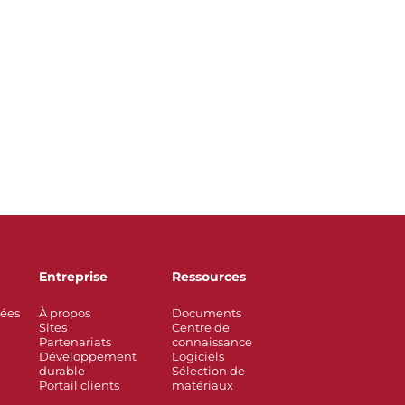
Entreprise
Ressources
rées
À propos
Documents
Sites
Centre de
Partenariats
connaissance
Développement
Logiciels
durable
Sélection de
Portail clients
matériaux