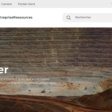
Carrière
Portail client
treprise
Ressources
er
ets à tournant sphérique et les clapets
essoires Bray sont largement utilisés dans