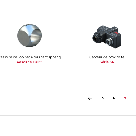
Accessoire de robinet à tournant sphérique
Capteur de proximité
Resolute Ball™
Série 54
5
6
7