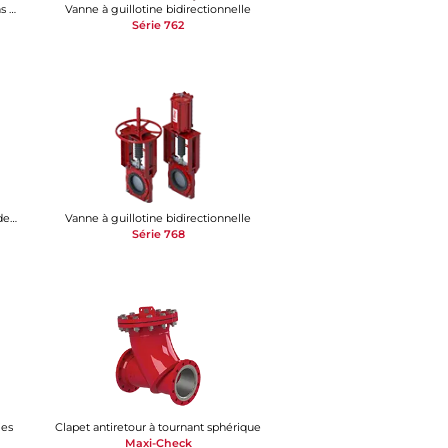
Robinet à tournant sphérique conditions difficiles
Vanne à guillotine bidirectionnelle
Série 762
Soupape d'évacuation d'air/de rupture de vide
Vanne à guillotine bidirectionnelle
Série 768
ies
Clapet antiretour à tournant sphérique
Maxi-Check