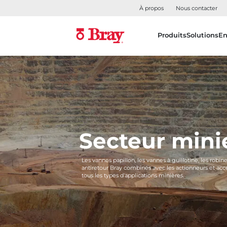
À propos
Nous contacter
Produits
Solutions
En
Secteur mini
Les vannes papillon, les vannes à guillotine, les robin
antiretour Bray combinés avec les actionneurs et acc
tous les types d'applications minières.