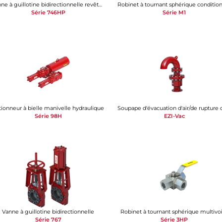
Vanne à guillotine bidirectionnelle revêtue de polyuréthane
Série 746HP
Série M1
tionneur à bielle manivelle hydraulique
Série 98H
EZI-Vac
Vanne à guillotine bidirectionnelle
Robinet à tournant sphérique multivo
Série 767
Série 3HP