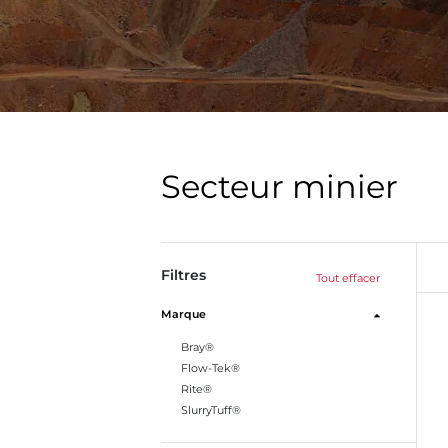
Secteur minier
Filtres
Tout effacer
Marque
Bray®
Flow-Tek®
Rite®
SlurryTuff®