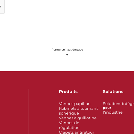
Retour en haut de page
Produits
Solutions
Vannes papillon
Solutions intég
Robinets à tournant
pour
l'industrie
sphérique
Vannes à guillotine
Vannes de
régulation
Clapets antiretour