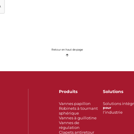
Retour en haut de page
Produits
Solutions
Vannes papillon
Solutions intég
Robinets à tournant
pour
l'industrie
sphérique
Vannes à guillotine
Vannes de
régulation
Clapets antiretour