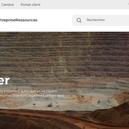
Carrière
Portail client
treprise
Ressources
er
ets à tournant sphérique et les clapets
essoires Bray sont largement utilisés dans