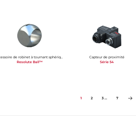
Accessoire de robinet à tournant sphérique
Capteur de proximité
Resolute Ball™
Série 54
1
2
3 ...
7