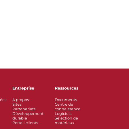
Entreprise
Ressources
rées
À propos
Documents
Sites
Centre de
Partenariats
connaissance
Développement
Logiciels
durable
Sélection de
Portail clients
matériaux