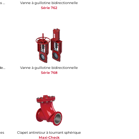
Robinet à tournant sphérique conditions difficiles
Vanne à guillotine bidirectionnelle
Série 762
Soupape d'évacuation d'air/de rupture de vide
Vanne à guillotine bidirectionnelle
Série 768
ies
Clapet antiretour à tournant sphérique
Maxi-Check