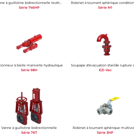
Vanne à guillotine bidirectionnelle revêtue de polyuréthane
Série 746HP
Série M1
tionneur à bielle manivelle hydraulique
Série 98H
EZI-Vac
Vanne à guillotine bidirectionnelle
Robinet à tournant sphérique multivo
Série 767
Série 3HP