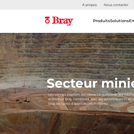
À propos
Nous contacter
Produits
Solutions
En
Secteur mini
Les vannes papillon, les vannes à guillotine, les robin
antiretour Bray combinés avec les actionneurs et acc
tous les types d'applications minières.