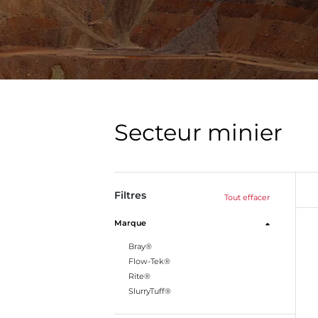
Secteur minier
Filtres
Tout effacer
Marque
Bray®
Flow-Tek®
Rite®
SlurryTuff®