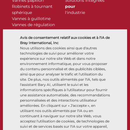
Vannes papillon
Solutions intégrées
Robinets à tournant
pour
sphérique
l'industrie
Vannes à guillotine
Vannes de régulation
Clapets antiretour
Actionneurs
Avis de consentement relatif aux cookies et à l'IA de
Accessoires de contrôle
Bray International, Inc
Nous utilisons des cookies ainsi que d'autres
Cryogénique
technologies de suivi pour améliorer votre
Entreprise
Ressources
expérience sur notre site Web et dans notre
environnement informatique, pour vous proposer
du contenu personnalisé et des publicités ciblées,
À propos
Documents
ainsi que pour analyser le trafic et l'utilisation du
Sites
Centre de connaissance
site. De plus, nos outils alimentés par l'IA, tels que
Partenariats
Logiciels
l'assistant Bary AI, utilisent le suivi et les
informations spécifiques à l'utilisateur pour fournir
Développement durable
Sélection de matériaux
une assistance automatisée, des recommandations
Portail clients
personnalisées et des interactions utilisateur
améliorées. En cliquant sur « J'accepte », en
utilisant nos outils alimentés par l'IA ou en
Suivez-nous
LinkedIn
YouTube
continuant à naviguer sur notre site Web, vous
acceptez l'utilisation de cookies, de technologies de
suivi et de services basés sur l'IA sur votre appareil,