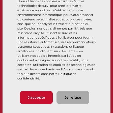
Nous utilisons des cookies ainsi que d'autres
Cryogénique
technologies de suivi pour améliorer votre
Entreprise
Ressources
expérience sur notre site Web et dans notre
environnement informatique, pour vous proposer
du contenu personnalisé et des publicités ciblées,
À propos
Documents
ainsi que pour analyser le trafic et l'utilisation du
Sites
Centre de connaissance
site. De plus, nos outils alimentés par l'IA, tels que
Partenariats
Logiciels
l'assistant Bary AI, utilisent le suivi et les
informations spécifiques à l'utilisateur pour fournir
Développement durable
Sélection de matériaux
une assistance automatisée, des recommandations
Portail clients
personnalisées et des interactions utilisateur
améliorées. En cliquant sur « J'accepte », en
utilisant nos outils alimentés par l'IA ou en
Suivez-nous
LinkedIn
YouTube
continuant à naviguer sur notre site Web, vous
acceptez l'utilisation de cookies, de technologies de
suivi et de services basés sur l'IA sur votre appareil,
tels que décrits dans notre
Politique de
confidentialité
.
© 2026 Bray International. Tous droits réservés
Conditions générales
Conditions générales de vente
Politique de confidentialité
J'accepte
Je refuse