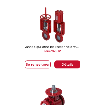
Vanne à guillotine bidirectionnelle revêtue de polyuréthane
série 746HP
Se renseigner
Détails