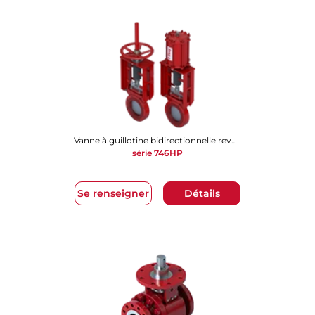
Vanne à guillotine bidirectionnelle revêtue de polyuréthane
série 746HP
Se renseigner
Détails