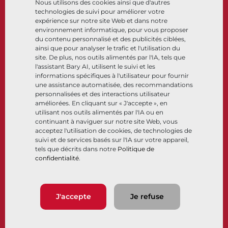
Nous utilisons des cookies ainsi que d'autres
Cryogénique
technologies de suivi pour améliorer votre
Entreprise
Ressources
expérience sur notre site Web et dans notre
environnement informatique, pour vous proposer
du contenu personnalisé et des publicités ciblées,
À propos
Documents
ainsi que pour analyser le trafic et l'utilisation du
Sites
Centre de connaissance
site. De plus, nos outils alimentés par l'IA, tels que
Partenariats
Logiciels
l'assistant Bary AI, utilisent le suivi et les
informations spécifiques à l'utilisateur pour fournir
Développement durable
Sélection de matériaux
une assistance automatisée, des recommandations
Portail clients
personnalisées et des interactions utilisateur
améliorées. En cliquant sur « J'accepte », en
utilisant nos outils alimentés par l'IA ou en
Suivez-nous
LinkedIn
YouTube
continuant à naviguer sur notre site Web, vous
acceptez l'utilisation de cookies, de technologies de
suivi et de services basés sur l'IA sur votre appareil,
tels que décrits dans notre
Politique de
confidentialité
.
© 2026 Bray International. Tous droits réservés
Conditions générales
Conditions générales de vente
Politique de confidentialité
J'accepte
Je refuse