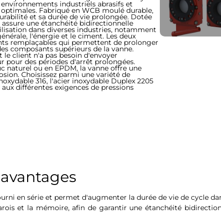
s environnements industriels abrasifs et
s optimales. Fabriqué en WCB moulé durable,
durabilité et sa durée de vie prolongée. Dotée
7 assure une étanchéité bidirectionnelle
utilisation dans diverses industries, notamment
 générale, l'énergie et le ciment. Les deux
ts remplaçables qui permettent de prolonger
t des composants supérieurs de la vanne.
t le client n'a pas besoin d'envoyer
ur pour des périodes d'arrêt prolongées.
c naturel ou en EPDM, la vanne offre une
rosion. Choisissez parmi une variété de
noxydable 316, l'acier inoxydable Duplex 2205
e aux différentes exigences de pressions
t avantages
fourni en série et permet d'augmenter la durée de vie de cycle 
arois et la mémoire, afin de garantir une étanchéité bidirectio
.