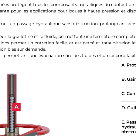
nnées protègent tous les composants métalliques du contact direc
istante pour les applications pour boues à haute pression et di
met un passage hydraulique sans obstruction, prolongeant ainsi 
 la guillotine et le fluide, permettant une fermeture complète d
ides permet un entretien facile, et est percé et taraudé selon 
ponibles sur demande.
, permettant une évacuation sûre des fluides et un raccord facile
A. Pro
B. Gai
C. Con
D. Gui
E. Pas
hydrau
obstru