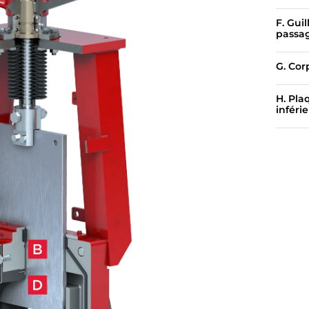
F. Guil
passa
G. Cor
H. Pla
inféri