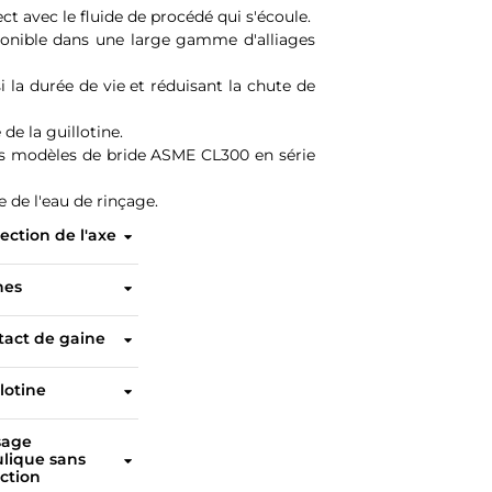
t avec le fluide de procédé qui s'écoule.
sponible dans une large gamme d'alliages
la durée de vie et réduisant la chute de
e la guillotine.
les modèles de bride ASME CL300 en série
 de l'eau de rinçage.
tection de l'axe
Le couvercle protecteur de l'axe est fourni en série et permet d'augmenter la durée de vie de cycle dans les environnements dangereux.
nes
Les gaines en élastomère renforcées en acier avec anneau en J assurent une fermeture actionnée à étanchéité parfaite dans les deux sens. Anneaux de retenue inclus de série pour toute la plage de tailles.
tact de gaine
En position ouverte, les gaines actionnées protègent tous les composants métalliques du contact direct avec le fluide de procédé qui s'écoule.
llotine
Guillotine résistante disponible dans une large gamme d'alliages résistants à la corrosion pour s'adapter à toutes les applications.
sage
lique sans
ction