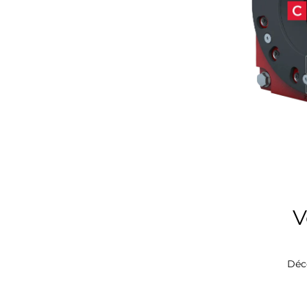
V
Déc