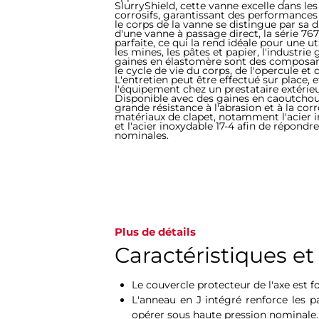
SlurryShield, cette vanne excelle dans le
corrosifs, garantissant des performance
le corps de la vanne se distingue par sa 
d'une vanne à passage direct, la série 76
parfaite, ce qui la rend idéale pour une 
les mines, les pâtes et papier, l'industrie
gaines en élastomère sont des composan
le cycle de vie du corps, de l'opercule e
L'entretien peut être effectué sur place, e
l'équipement chez un prestataire extérie
Disponible avec des gaines en caoutchou
grande résistance à l'abrasion et à la cor
matériaux de clapet, notamment l'acier i
et l'acier inoxydable 17-4 afin de répondr
nominales.
Plus de détails
Caractéristiques e
Le couvercle protecteur de l'axe est 
L'anneau en J intégré renforce les p
opérer sous haute pression nominale