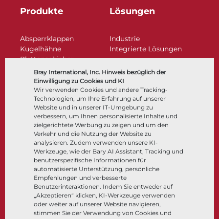
Produkte
Lösungen
Absperrklappen
Industrie
Kugelhähne
Integrierte Lösungen
Plattenschieber
Regelarmaturen
Bray International, Inc. Hinweis bezüglich der
Rückschlagklappen
Einwilligung zu Cookies und KI
Antriebe | Betätigungen
Wir verwenden Cookies und andere Tracking-
Technologien, um Ihre Erfahrung auf unserer
Steuer- und Regeltechnik
Website und in unserer IT-Umgebung zu
Tieftemperatur​​​​​​​
verbessern, um Ihnen personalisierte Inhalte und
Unternehmen
Dokumentation
zielgerichtete Werbung zu zeigen und um den
Verkehr und die Nutzung der Website zu
analysieren. Zudem verwenden unsere KI-
Über
Dokumente
Werkzeuge, wie der Bary AI Assistant, Tracking und
Standorte
Wissenszentrum
benutzerspezifische Informationen für
automatisierte Unterstützung, persönliche
Lieferantenmanagement
Software
Empfehlungen und verbesserte
Nachhaltigkeit
Werkstoffauswahl
Benutzerinteraktionen. Indem Sie entweder auf
Kundenportal
„Akzeptieren“ klicken, KI-Werkzeuge verwenden
oder weiter auf unserer Website navigieren,
stimmen Sie der Verwendung von Cookies und