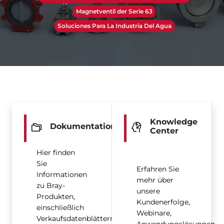
Magnetventil der Serie 63
Soluciones Para La Industria Del Agua
Knowledge
Dokumentation
Center
Hier finden
Sie
Erfahren Sie
Informationen
mehr über
zu Bray-
unsere
Produkten,
Kundenerfolge,
einschließlich
Webinare,
Verkaufsdatenblättern,