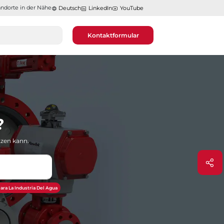
ndorte in der Nähe​​​​​​​
Deutsch
LinkedIn
YouTube
Kontaktformular
?
tzen kann.
ara La Industria Del Agua