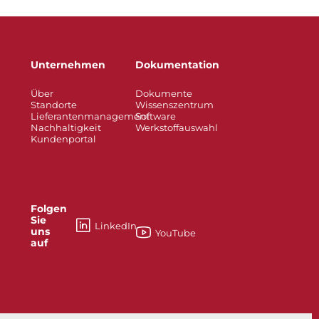
Unternehmen
Dokumentation
Über
Dokumente
Standorte
Wissenszentrum
Lieferantenmanagement
Software
Nachhaltigkeit
Werkstoffauswahl
Kundenportal
Folgen
Sie
LinkedIn
uns
YouTube
auf