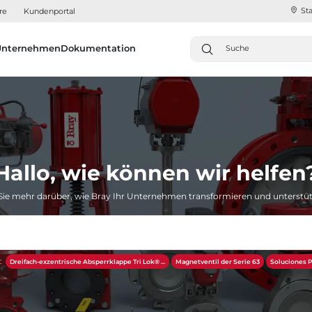
Sta
re
Kundenportal
Unternehmen
Dokumentation
Hallo, wie können wir helfen
Sie mehr darüber, wie Bray Ihr Unternehmen transformieren und unterstü
:
Dreifach-exzentrische Absperrklappe Tri Lok® ...
Magnetventil der Serie 63
Soluciones P