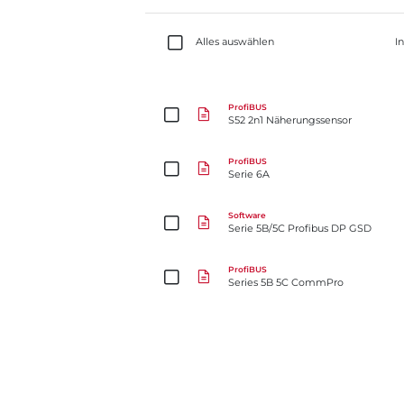
Alles auswählen
I
S52 2n1 Näherungssensor
ProfiBUS
S52 2n1 Näherungssensor
Serie 6A
ProfiBUS
Serie 6A
Serie 5B/5C Profibus DP GSD
Software
Serie 5B/5C Profibus DP GSD
Series 5B 5C CommPro
ProfiBUS
Series 5B 5C CommPro