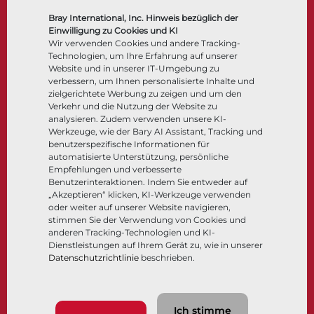
Regelarmaturen
Bray International, Inc. Hinweis bezüglich der
Rückschlagklappen
Einwilligung zu Cookies und KI
Antriebe | Betätigungen
Wir verwenden Cookies und andere Tracking-
Technologien, um Ihre Erfahrung auf unserer
Steuer- und Regeltechnik
Website und in unserer IT-Umgebung zu
Tieftemperatur​​​​​​​
verbessern, um Ihnen personalisierte Inhalte und
Unternehmen
Dokumentation
zielgerichtete Werbung zu zeigen und um den
Verkehr und die Nutzung der Website zu
analysieren. Zudem verwenden unsere KI-
Über
Dokumente
Werkzeuge, wie der Bary AI Assistant, Tracking und
Standorte
Wissenszentrum
benutzerspezifische Informationen für
automatisierte Unterstützung, persönliche
Lieferantenmanagement
Software
Empfehlungen und verbesserte
Nachhaltigkeit
Werkstoffauswahl
Benutzerinteraktionen. Indem Sie entweder auf
Kundenportal
„Akzeptieren“ klicken, KI-Werkzeuge verwenden
oder weiter auf unserer Website navigieren,
stimmen Sie der Verwendung von Cookies und
anderen Tracking-Technologien und KI-
Folgen Sie uns
LinkedIn
YouTube
Dienstleistungen auf Ihrem Gerät zu, wie in unserer
Datenschutzrichtlinie
beschrieben.
© 2026 Bray International. Alle Rechte vorbehalten.
Ich stimme