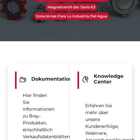
Magnetventil der Serie 63
Soluciones Para La Industria Del Agua
Knowledge
Dokumentation
Center
Hier finden
Sie
Erfahren Sie
Informationen
mehr über
zu Bray-
unsere
Produkten,
Kundenerfolge,
einschließlich
Webinare,
Verkaufsdatenblättern,