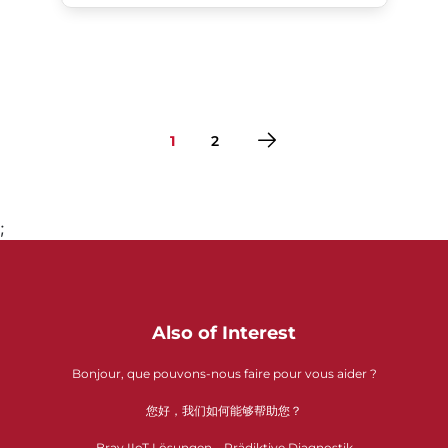
1
2
;
Gehe zu Seite 1
Gehe zu Seite 2
Also of Interest
Bonjour, que pouvons-nous faire pour vous aider ?
您好，我们如何能够帮助您？
Bray IIoT Lösungen – Prädiktive Diagnostik