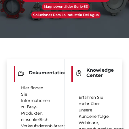
Magnetventil der Serie 63
Soluciones Para La Industria Del Agua
Knowledge
Dokumentation
Center
Hier finden
Sie
Erfahren Sie
Informationen
mehr über
zu Bray-
unsere
Produkten,
Kundenerfolge,
einschließlich
Webinare,
Verkaufsdatenblättern,