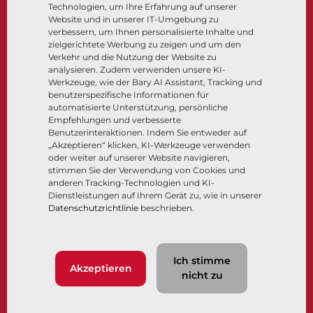
Technologien, um Ihre Erfahrung auf unserer
Steuer- und Regeltechnik
Website und in unserer IT-Umgebung zu
Tieftemperatur​​​​​​​
verbessern, um Ihnen personalisierte Inhalte und
Unternehmen
Dokumentation
zielgerichtete Werbung zu zeigen und um den
Verkehr und die Nutzung der Website zu
analysieren. Zudem verwenden unsere KI-
Über
Dokumente
Werkzeuge, wie der Bary AI Assistant, Tracking und
Standorte
Wissenszentrum
benutzerspezifische Informationen für
automatisierte Unterstützung, persönliche
Lieferantenmanagement
Software
Empfehlungen und verbesserte
Nachhaltigkeit
Werkstoffauswahl
Benutzerinteraktionen. Indem Sie entweder auf
Kundenportal
„Akzeptieren“ klicken, KI-Werkzeuge verwenden
oder weiter auf unserer Website navigieren,
stimmen Sie der Verwendung von Cookies und
anderen Tracking-Technologien und KI-
Folgen Sie uns
LinkedIn
YouTube
Dienstleistungen auf Ihrem Gerät zu, wie in unserer
Datenschutzrichtlinie
beschrieben.
© 2026 Bray International. Alle Rechte vorbehalten.
Ich stimme
Nutzungsbedingungen
AGB
Datenschutzrichtlinie
Akzeptieren
nicht zu