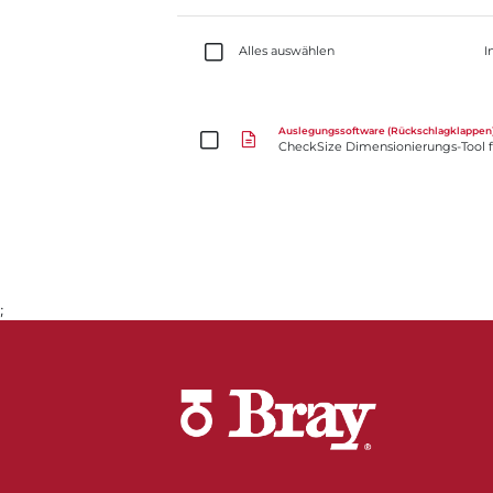
Alles auswählen
I
CheckSize Dimensionierungs-Tool für Rückschlagk
Auslegungssoftware (Rückschlagklappen
CheckSize Dimensionierungs-Tool f
;
Gehe zu Seite 1