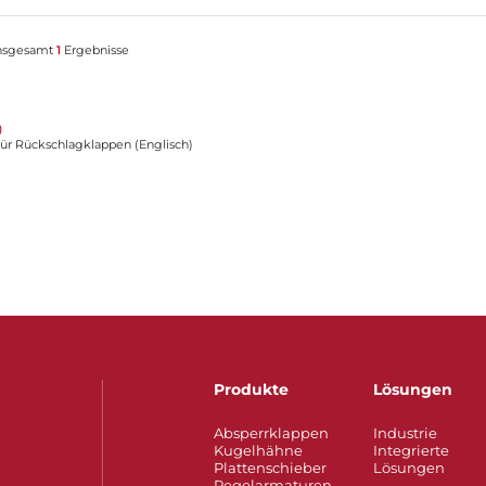
nsgesamt
1
Ergebnisse
lappen (Englisch)
)
ür Rückschlagklappen (Englisch)
Produkte
Lösungen
Absperrklappen
Industrie
Kugelhähne
Integrierte
Plattenschieber
Lösungen
Regelarmaturen