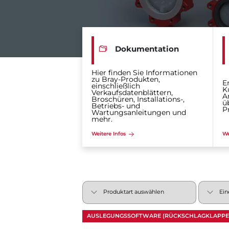
Dokumentation
Hier finden Sie Informationen
zu Bray-Produkten,
E
einschließlich
K
Verkaufsdatenblättern,
A
Broschüren, Installations-,
ü
Betriebs- und
P
Wartungsanleitungen und
mehr.
Weitere Infos
We
AUSLEGUNGSSOFTWARE (RÜCKSCHLAGKLAPP