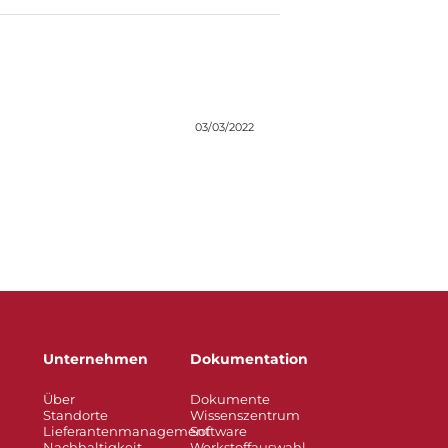
03/03/2022
Unternehmen
Dokumentation
Über
Dokumente
Standorte
Wissenszentrum
Lieferantenmanagement
Software
Nachhaltigkeit
Werkstoffauswahl