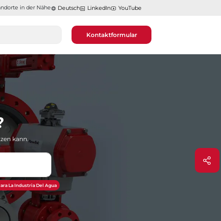
ndorte in der Nähe​​​​​​​
Deutsch
LinkedIn
YouTube
Kontaktformular
?
tzen kann.
ara La Industria Del Agua