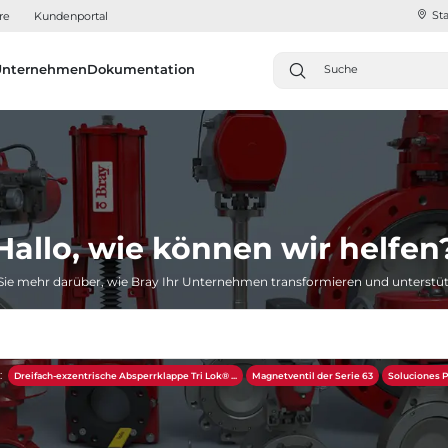
Sta
re
Kundenportal
Unternehmen
Dokumentation
Hallo, wie können wir helfen
Sie mehr darüber, wie Bray Ihr Unternehmen transformieren und unterstü
:
Dreifach-exzentrische Absperrklappe Tri Lok® ...
Magnetventil der Serie 63
Soluciones P