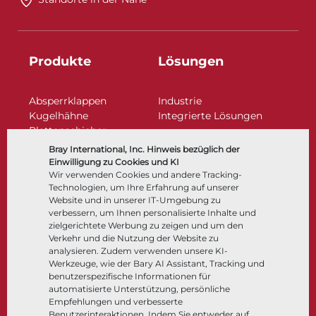
Produkte
Lösungen
Absperrklappen
Industrie
Kugelhähne
Integrierte Lösungen
Plattenschieber
Regelarmaturen
Bray International, Inc. Hinweis bezüglich der
Rückschlagklappen
Einwilligung zu Cookies und KI
Antriebe | Betätigungen
Wir verwenden Cookies und andere Tracking-
Technologien, um Ihre Erfahrung auf unserer
Steuer- und Regeltechnik
Website und in unserer IT-Umgebung zu
Tieftemperatur​​​​​​​
verbessern, um Ihnen personalisierte Inhalte und
Unternehmen
Dokumentation
zielgerichtete Werbung zu zeigen und um den
Verkehr und die Nutzung der Website zu
analysieren. Zudem verwenden unsere KI-
Über
Dokumente
Werkzeuge, wie der Bary AI Assistant, Tracking und
Standorte
Wissenszentrum
benutzerspezifische Informationen für
automatisierte Unterstützung, persönliche
Lieferantenmanagement
Software
Empfehlungen und verbesserte
Nachhaltigkeit
Werkstoffauswahl
Benutzerinteraktionen. Indem Sie entweder auf