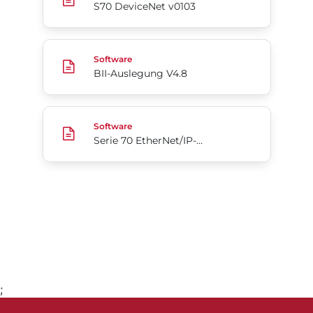
S70 DeviceNet v0103
BII-Auslegung V4.8
Software
BII-Auslegung V4.8
Serie 70 EtherNet/IP-Add-On-Profil für Rockwell 
Software
Serie 70 EtherNet/IP-Add-On-Profil für Rockwell Automation Studio5000
;
Gehe zu Seite 1