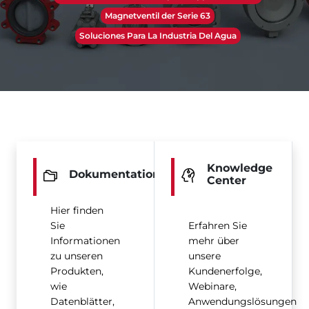
Magnetventil der Serie 63
Soluciones Para La Industria Del Agua
Knowledge
Dokumentation
Center
Hier finden
Sie
Erfahren Sie
Informationen
mehr über
zu unseren
unsere
Produkten,
Kundenerfolge,
wie
Webinare,
Datenblätter,
Anwendungslösungen