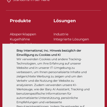
Produkte
Lösungen
Absperrklappen
Industrie
Kugelhähne
Integrierte Lösungen
Plattenschieber
Regelarmaturen
Bray International, Inc. Hinweis bezüglich der
Rückschlagklappen
Einwilligung zu Cookies und KI
Antriebe | Betätigungen
Wir verwenden Cookies und andere Tracking-
Technologien, um Ihre Erfahrung auf unserer
Steuer- und Regeltechnik
Website und in unserer IT-Umgebung zu
Tieftemperatur​​​​​​​
verbessern, um Ihnen personalisierte Inhalte und
Unternehmen
Dokumentation
zielgerichtete Werbung zu zeigen und um den
Verkehr und die Nutzung der Website zu
analysieren. Zudem verwenden unsere KI-
Über
Dokumente
Werkzeuge, wie der Bary AI Assistant, Tracking und
Standorte
Wissenszentrum
benutzerspezifische Informationen für
automatisierte Unterstützung, persönliche
Lieferantenmanagement
Software
Empfehlungen und verbesserte
Nachhaltigkeit
Werkstoffauswahl
Benutzerinteraktionen. Indem Sie entweder auf