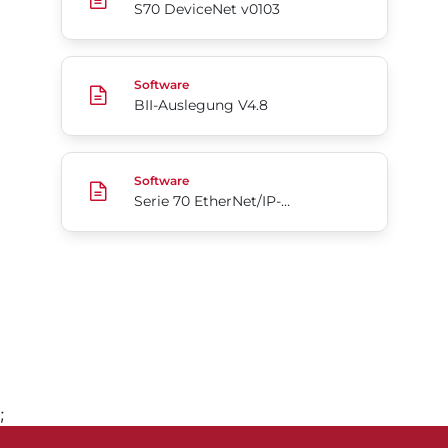
S70 DeviceNet v0103
BII-Auslegung V4.8
Software
BII-Auslegung V4.8
Serie 70 EtherNet/IP-Add-On-Profil für Rockwell 
Software
Serie 70 EtherNet/IP-Add-On-Profil für Rockwell Automation Studio5000
;
Gehe zu Seite 1