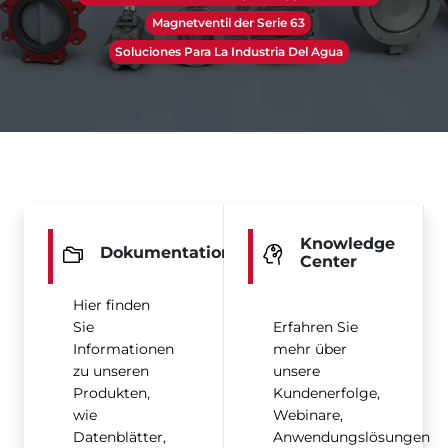
Magnetventil der Serie 63
Soluciones Para La Industria Del Agua
Knowledge
Dokumentation
Center
Hier finden
Sie
Erfahren Sie
Informationen
mehr über
zu unseren
unsere
Produkten,
Kundenerfolge,
wie
Webinare,
Datenblätter,
Anwendungslösungen