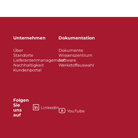
Unternehmen
Dokumentation
Über
Dokumente
Standorte
Wissenszentrum
Lieferantenmanagement
Software
Nachhaltigkeit
Werkstoffauswahl
Kundenportal
Folgen
Sie
LinkedIn
uns
YouTube
auf