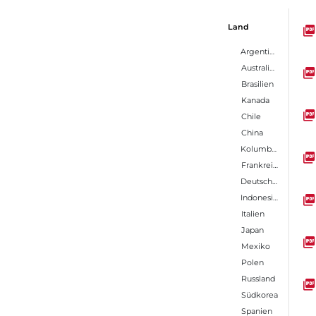
Russla
Land
Argentinien
Kugelh
Australien
Brasilien
Verein
Kanada
Chile
China
Indone
Kolumbien
Frankreich
Deutschland
Chile
Indonesien
Italien
Thaila
Japan
Mexiko
Polen
Deuts
Russland
Südkorea
Spanien
Ukrain