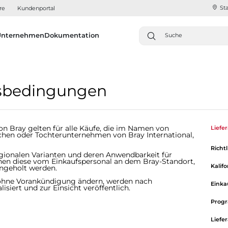
Sta
re
Kundenportal
Unternehmen
Dokumentation
sbedingungen
n Bray gelten für alle Käufe, die im Namen von
Lief
chen oder Tochterunternehmen von Bray International,
Richt
ionalen Varianten und deren Anwendbarkeit für
nnen diese vom Einkaufspersonal an dem Bray-Standort,
Kalif
eingeholt werden.
 ohne Vorankündigung ändern, werden nach
Eink
isiert und zur Einsicht veröffentlich.
Progr
Liefer