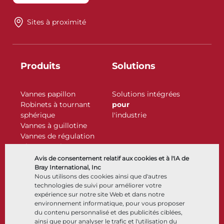
Sites à proximité
Produits
Solutions
Vannes papillon
Solutions intégrées
Robinets à tournant
pour
sphérique
l'industrie
Vannes à guillotine
Vannes de régulation
Clapets antiretour
Actionneurs
Avis de consentement relatif aux cookies et à l'IA de
Accessoires de contrôle
Bray International, Inc
Nous utilisons des cookies ainsi que d'autres
Cryogénique
technologies de suivi pour améliorer votre
Entreprise
Ressources
expérience sur notre site Web et dans notre
environnement informatique, pour vous proposer
du contenu personnalisé et des publicités ciblées,
À propos
Documents
ainsi que pour analyser le trafic et l'utilisation du