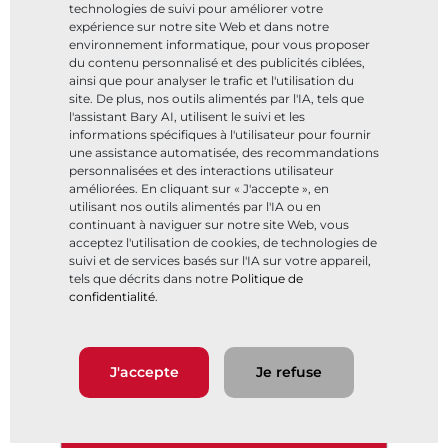
technologies de suivi pour améliorer votre
expérience sur notre site Web et dans notre
Les vannes papillon haute performance Bray
environnement informatique, pour vous proposer
du contenu personnalisé et des publicités ciblées,
McCannalok™ sont à la pointe du secteur en
ainsi que pour analyser le trafic et l'utilisation du
termes de performances depuis plus de 50 ans.
site. De plus, nos outils alimentés par l'IA, tels que
l'assistant Bary AI, utilisent le suivi et les
Elles sont conçues dans une large gamme de
informations spécifiques à l'utilisateur pour fournir
une assistance automatisée, des recommandations
tailles, de matériaux et de classes de pression. Il
personnalisées et des interactions utilisateur
existe des valves pour les applications les plus
améliorées. En cliquant sur « J'accepte », en
utilisant nos outils alimentés par l'IA ou en
difficiles.
continuant à naviguer sur notre site Web, vous
acceptez l'utilisation de cookies, de technologies de
suivi et de services basés sur l'IA sur votre appareil,
tels que décrits dans notre
Politique de
confidentialité
.
Vanne papillon haute performance
Siège auto-énergétique
Remplacement du siège faci
Fiabilité supplémentaire
Certifiées anti-feu
Axe anti-éjection
J'accepte
Je refuse