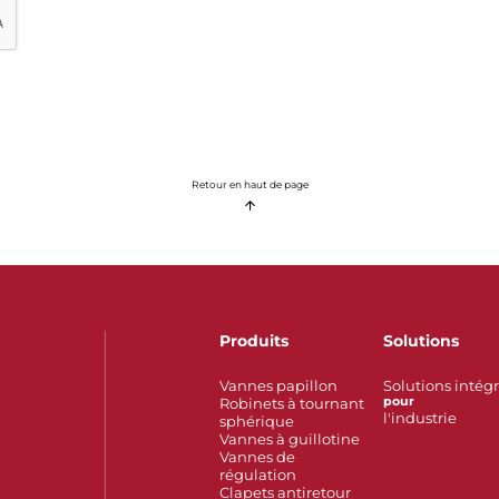
Retour en haut de page
Produits
Solutions
Vannes papillon
Solutions intég
Robinets à tournant
pour
l'industrie
sphérique
Vannes à guillotine
Vannes de
régulation
Clapets antiretour