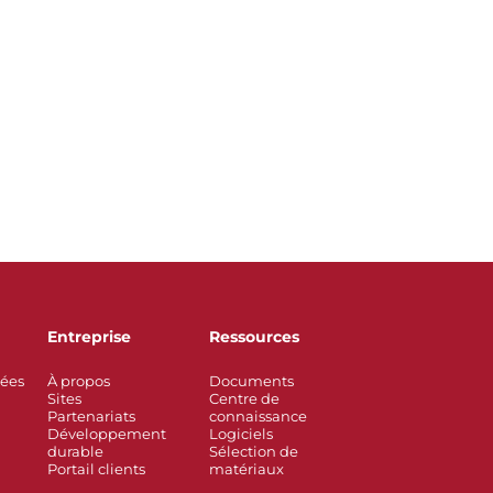
Entreprise
Ressources
rées
À propos
Documents
Sites
Centre de
Partenariats
connaissance
Développement
Logiciels
durable
Sélection de
Portail clients
matériaux