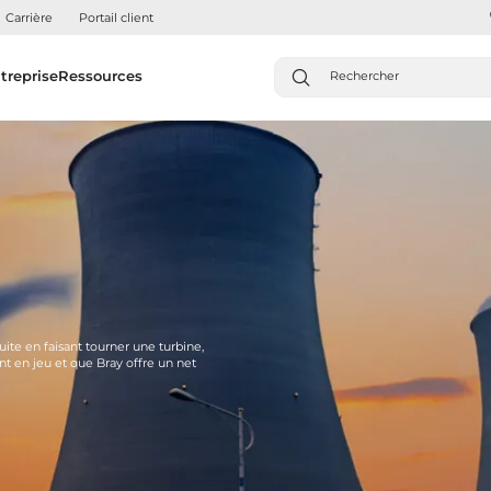
Carrière
Portail client
treprise
Ressources
uite en faisant tourner une turbine,
nt en jeu et que Bray offre un net