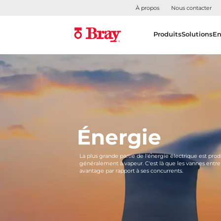
À propos
Nous contacter
Produits
Solutions
En
Énergie
La plus grande partie de l'énergie électrique est prod
généralement à vapeur. C'est là que les vannes entre
avantage par rapport à ses concurrents.