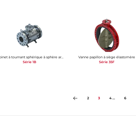
Robinet à tournant sphérique à sphère arbrée
Vanne papillon à siège élastomère
Série 1B
Série 35F
2
3
4 ...
6