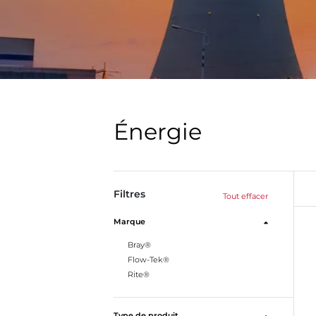
Énergie
Filtres
Tout effacer
Marque
Bray®
Flow-Tek®
Rite®
Type de produit