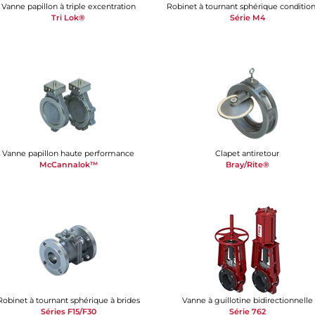
Vanne papillon à triple excentration
Tri Lok®
Série M4
Vanne papillon haute performance
Clapet antiretour
McCannalok™
Bray/Rite®
Robinet à tournant sphérique à brides
Vanne à guillotine bidirectionnelle
Séries F15/F30
Série 762