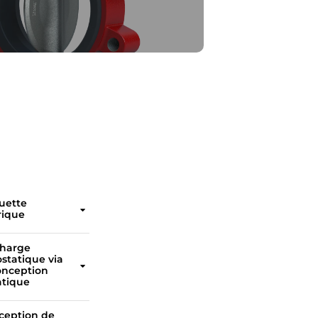
quette
ique
Chaque vanne est facilement identifiable en scannant son code QR unique sur l'étiquette d'identification du produit conformément à la norme IEC 61406.
charge
ostatique via
onception
atique
Décharge électrostatique grâce à une conception antistatique (rondelle de mise à la terre et perçage de la bride supérieure).
ception de