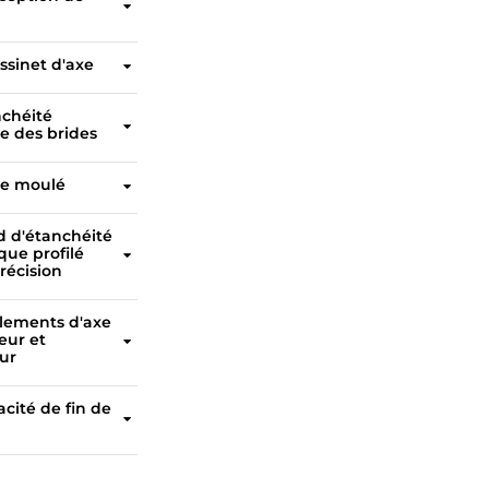
La conception de l'axe haute résistance combine une fonctionnalité anti-éjection pour un précautions d'utilisationet une durée de vie exceptionnelle.
ssinet d'axe
La douille en acétal non corrosive et résistante absorbe la poussée latérale de l'actionneur.
nchéité
e des brides
La face du siège en forme de goutte d'eau offre une étanchéité parfaite avec une grande variété de brides industrielles.
ge moulé
Le processus de moulage étroitement contrôlé permet d'obtenir des dimensions précises et reproductibles, ce qui se traduit par une diminution constante des couples sur toute la durée de vie de la vanne.
d d'étanchéité
que profilé
récision
Prolonge la durée de vie de la vanne en réduisant l'usure du siège.
lements d'axe
eur et
eur
Réduisent le couple de fonctionnement et augmentent la fiabilité dans les applications à fréquence élevée de cycles.
acité de fin de
La vanne à oreilles permet d'assurer l'étanchéité à pleine pression nominale, même lorsque la bride en aval est retirée.