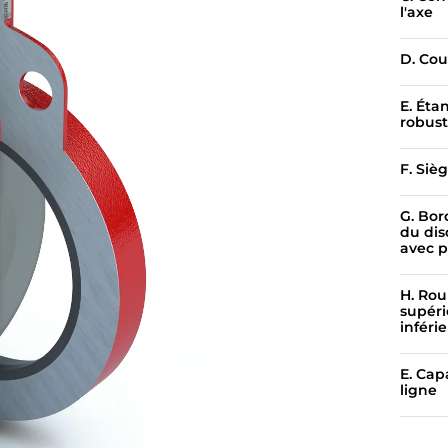
l'axe
D. Cou
E. Éta
robust
F. Siè
G. Bor
du dis
avec p
H. Rou
supéri
inféri
E. Cap
ligne