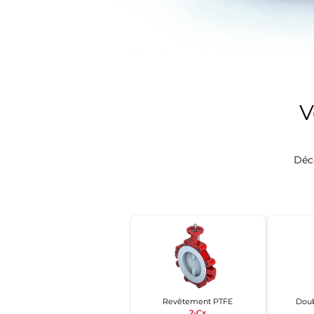
V
Déc
Revêtement PTFE
Doub
2-Cx