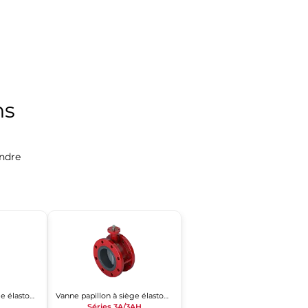
ns
ndre
Vanne papillon à siège élastomère
Vanne papillon à siège élastomère
Séries 3A/3AH