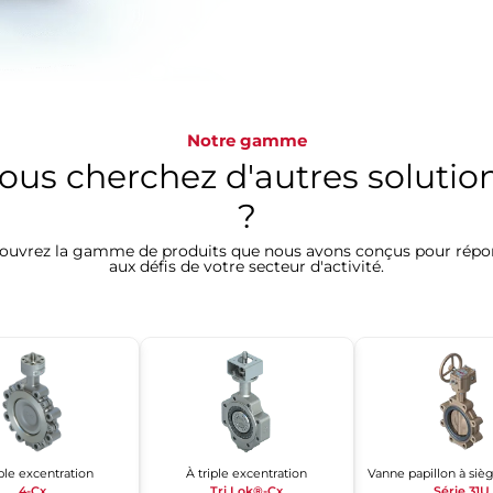
Notre gamme
ous cherchez d'autres solutio
?
ouvrez la gamme de produits que nous avons conçus pour répo
aux défis de votre secteur d'activité.
le excentration
À triple excentration
4-Cx
Tri Lok®-Cx
Série 31U