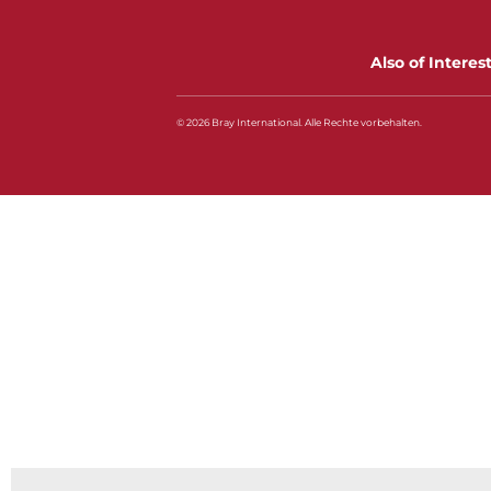
Also of Interes
© 2026 Bray International. Alle Rechte vorbehalten.