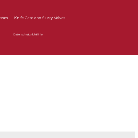
esses
Knife Gate and Slurry Valves
Datenschutzrichtlinie