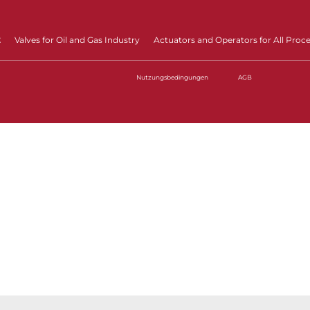
t
Valves for Oil and Gas Industry
Actuators and Operators for All Proc
Nutzungsbedingungen
AGB