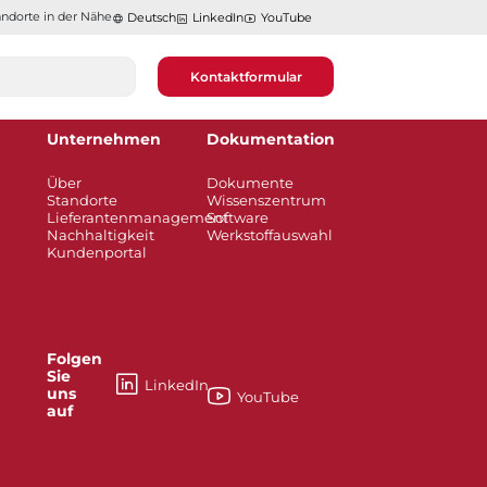
ndorte in der Nähe​​​​​​​
Deutsch
LinkedIn
YouTube
Kontaktformular
Unternehmen
Dokumentation
Über
Dokumente
Standorte
Wissenszentrum
Lieferantenmanagement
Software
Nachhaltigkeit
Werkstoffauswahl
Kundenportal
Folgen
Sie
LinkedIn
uns
YouTube
auf