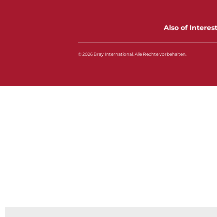
Also of Interes
© 2026 Bray International. Alle Rechte vorbehalten.