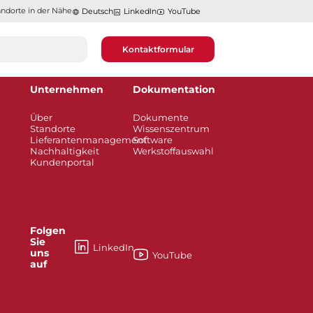
ndorte in der Nähe​​​​​​​
Deutsch
LinkedIn
YouTube
Kontaktformular
Unternehmen
Dokumentation
Über
Dokumente
Standorte
Wissenszentrum
Lieferantenmanagement
Software
Nachhaltigkeit
Werkstoffauswahl
Kundenportal
Folgen
Sie
LinkedIn
uns
YouTube
auf