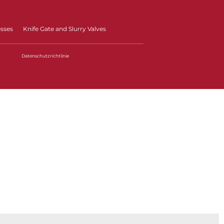
esses
Knife Gate and Slurry Valves
Datenschutzrichtlinie