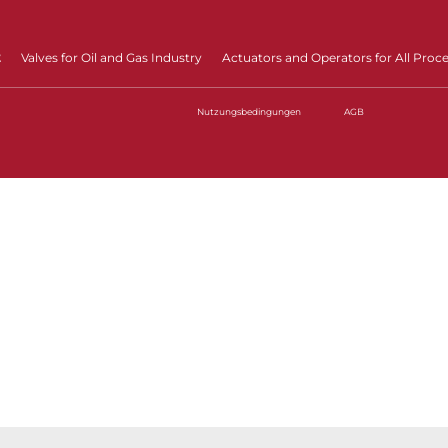
t
Valves for Oil and Gas Industry
Actuators and Operators for All Proc
Nutzungsbedingungen
AGB