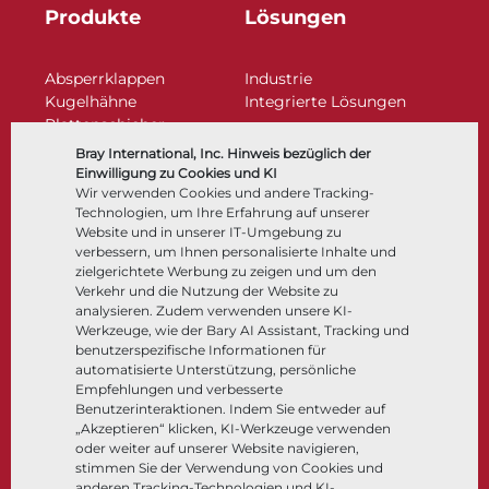
Produkte
Lösungen
Absperrklappen
Industrie
Kugelhähne
Integrierte Lösungen
Plattenschieber
Regelarmaturen
Bray International, Inc. Hinweis bezüglich der
Rückschlagklappen
Einwilligung zu Cookies und KI
Antriebe | Betätigungen
Wir verwenden Cookies und andere Tracking-
Technologien, um Ihre Erfahrung auf unserer
Steuer- und Regeltechnik
Website und in unserer IT-Umgebung zu
Tieftemperatur​​​​​​​
verbessern, um Ihnen personalisierte Inhalte und
Unternehmen
Dokumentation
zielgerichtete Werbung zu zeigen und um den
Verkehr und die Nutzung der Website zu
analysieren. Zudem verwenden unsere KI-
Über
Dokumente
Werkzeuge, wie der Bary AI Assistant, Tracking und
Standorte
Wissenszentrum
benutzerspezifische Informationen für
automatisierte Unterstützung, persönliche
Lieferantenmanagement
Software
Empfehlungen und verbesserte
Nachhaltigkeit
Werkstoffauswahl
Benutzerinteraktionen. Indem Sie entweder auf
Kundenportal
„Akzeptieren“ klicken, KI-Werkzeuge verwenden
oder weiter auf unserer Website navigieren,
stimmen Sie der Verwendung von Cookies und
anderen Tracking-Technologien und KI-