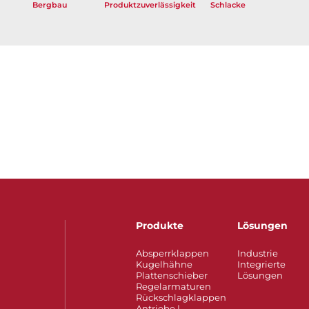
Bergbau
Produktzuverlässigkeit
Schlacke
Produkte
Lösungen
Absperrklappen
Industrie
Kugelhähne
Integrierte
Plattenschieber
Lösungen
Regelarmaturen
Rückschlagklappen
Antriebe |