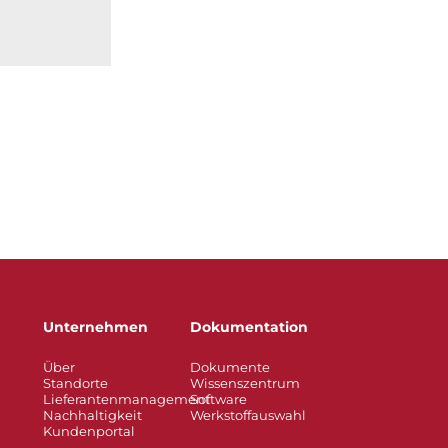
Unternehmen
Dokumentation
Über
Dokumente
Standorte
Wissenszentrum
Lieferantenmanagement
Software
Nachhaltigkeit
Werkstoffauswahl
Kundenportal