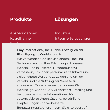
Produkte
Lösungen
Absperrklappen
Industrie
Kugelhähne
Integrierte Lösungen
Plattenschieber
Regelarmaturen
Bray International, Inc. Hinweis bezüglich der
Rückschlagklappen
Einwilligung zu Cookies und KI
Antriebe | Betätigungen
Wir verwenden Cookies und andere Tracking-
Technologien, um Ihre Erfahrung auf unserer
Steuer- und Regeltechnik
Website und in unserer IT-Umgebung zu
Tieftemperatur​​​​​​​
verbessern, um Ihnen personalisierte Inhalte und
Unternehmen
Dokumentation
zielgerichtete Werbung zu zeigen und um den
Verkehr und die Nutzung der Website zu
analysieren. Zudem verwenden unsere KI-
Über
Dokumente
Werkzeuge, wie der Bary AI Assistant, Tracking und
Standorte
Wissenszentrum
benutzerspezifische Informationen für
automatisierte Unterstützung, persönliche
Lieferantenmanagement
Software
Empfehlungen und verbesserte
Nachhaltigkeit
Werkstoffauswahl
Benutzerinteraktionen. Indem Sie entweder auf
Kundenportal