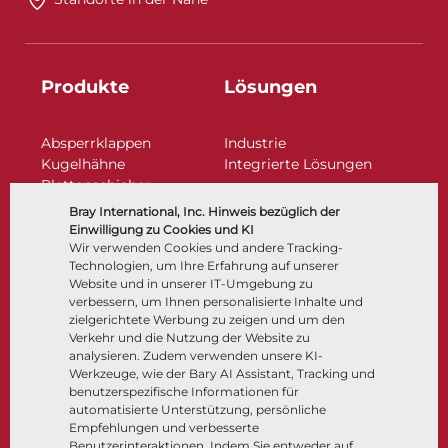
Produkte
Lösungen
Absperrklappen
Industrie
Kugelhähne
Integrierte Lösungen
Plattenschieber
Regelarmaturen
Bray International, Inc. Hinweis bezüglich der
Rückschlagklappen
Einwilligung zu Cookies und KI
Antriebe | Betätigungen
Wir verwenden Cookies und andere Tracking-
Technologien, um Ihre Erfahrung auf unserer
Steuer- und Regeltechnik
Website und in unserer IT-Umgebung zu
Tieftemperatur​​​​​​​
verbessern, um Ihnen personalisierte Inhalte und
Unternehmen
Dokumentation
zielgerichtete Werbung zu zeigen und um den
Verkehr und die Nutzung der Website zu
analysieren. Zudem verwenden unsere KI-
Über
Dokumente
Werkzeuge, wie der Bary AI Assistant, Tracking und
Standorte
Wissenszentrum
benutzerspezifische Informationen für
automatisierte Unterstützung, persönliche
Lieferantenmanagement
Software
Empfehlungen und verbesserte
Nachhaltigkeit
Werkstoffauswahl
Benutzerinteraktionen. Indem Sie entweder auf