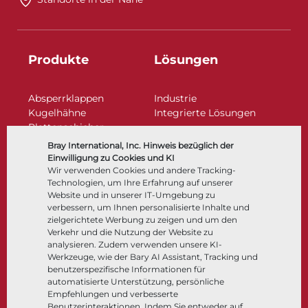
Produkte
Lösungen
Absperrklappen
Industrie
Kugelhähne
Integrierte Lösungen
Plattenschieber
Regelarmaturen
Bray International, Inc. Hinweis bezüglich der
Rückschlagklappen
Einwilligung zu Cookies und KI
Antriebe | Betätigungen
Wir verwenden Cookies und andere Tracking-
Technologien, um Ihre Erfahrung auf unserer
Steuer- und Regeltechnik
Website und in unserer IT-Umgebung zu
Tieftemperatur​​​​​​​
verbessern, um Ihnen personalisierte Inhalte und
Unternehmen
Dokumentation
zielgerichtete Werbung zu zeigen und um den
Verkehr und die Nutzung der Website zu
analysieren. Zudem verwenden unsere KI-
Über
Dokumente
Werkzeuge, wie der Bary AI Assistant, Tracking und
Standorte
Wissenszentrum
benutzerspezifische Informationen für
automatisierte Unterstützung, persönliche
Lieferantenmanagement
Software
Empfehlungen und verbesserte
Nachhaltigkeit
Werkstoffauswahl
Benutzerinteraktionen. Indem Sie entweder auf