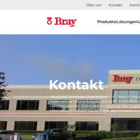
Über uns
Kontakt
Karrie
Produkte
Lösungen
Kontakt
Als global führendes Unternehmen im Bereich Indus
haben wir es uns zur Aufgabe gemacht, kundenspezi
Hand anzubieten. Gerne beantworten wir Ihre Frage
Informationen setzen Sie sich über das Kontaktformu