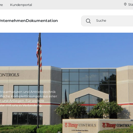
Sta
re
Kundenportal
Unternehmen
Dokumentation
triearmaturen und Antriebstechnik
fische Komplettlösungen aus einer
n und Anliegen. Für weitere
lar mit uns in Verbindung.