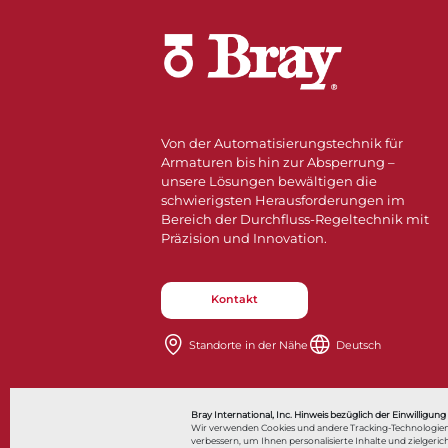
Von der Automatisierungstechnik für
Armaturen bis hin zur Absperrung –
unsere Lösungen bewältigen die
schwierigsten Herausforderungen im
Bereich der Durchfluss-Regeltechnik mit
Präzision und Innovation.
Kontakt
Standorte in der Nähe​​​​​​​
Deutsch
Also of Interes
Bray International, Inc. Hinweis bezüglich der Einwilligung
Wir verwenden Cookies und andere Tracking-Technologien
verbessern, um Ihnen personalisierte Inhalte und zielge