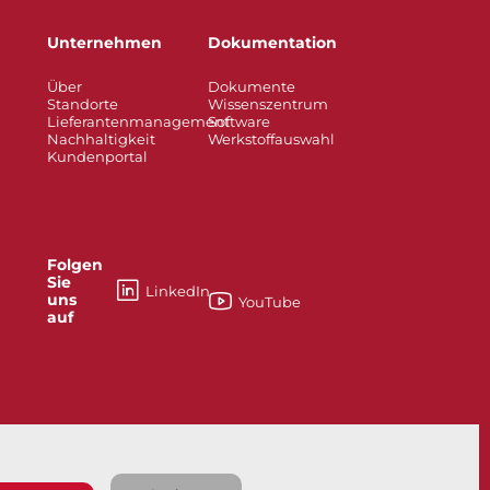
Unternehmen
Dokumentation
Über
Dokumente
Standorte
Wissenszentrum
Lieferantenmanagement
Software
Nachhaltigkeit
Werkstoffauswahl
Kundenportal
Folgen
Sie
LinkedIn
uns
YouTube
auf
esses
Knife Gate and Slurry Valves