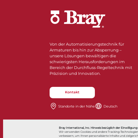
Von der Automatisierungstechnik für
Armaturen bis hin zur Absperrung –
unsere Lösungen bewältigen die
schwierigsten Herausforderungen im
Bereich der Durchfluss-Regeltechnik mit
Präzision und Innovation.
Kontakt
Standorte in der Nähe​​​​​​​
Deutsch
Also of Interes
Bray International, Inc. Hinweis bezüglich der Einwilligung
Wir verwenden Cookies und andere Tracking-Technologien
verbessern, um Ihnen personalisierte Inhalte und zielge