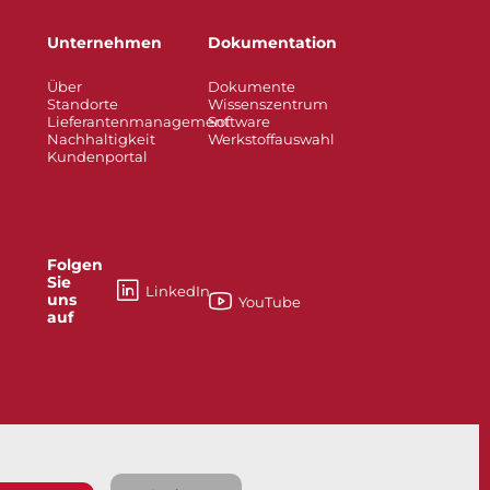
Unternehmen
Dokumentation
Über
Dokumente
Standorte
Wissenszentrum
Lieferantenmanagement
Software
Nachhaltigkeit
Werkstoffauswahl
Kundenportal
Folgen
Sie
LinkedIn
uns
YouTube
auf
esses
Knife Gate and Slurry Valves