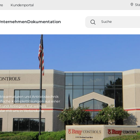
Sta
re
Kundenportal
Unternehmen
Dokumentation
triearmaturen und Antriebstechnik
fische Komplettlösungen aus einer
n und Anliegen. Für weitere
lar mit uns in Verbindung.