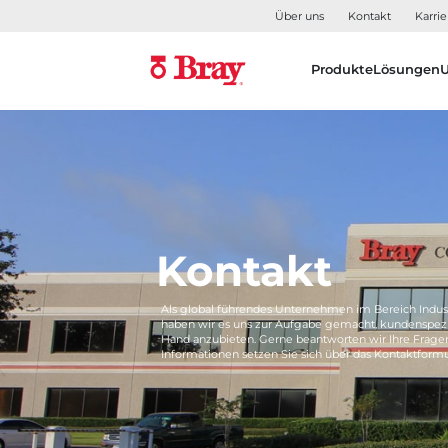
Über uns
Kontakt
Karrie
Produkte
Lösungen
Kontakt
Als global führendes Unternehmen im Bereich Indus
haben wir es uns zur Aufgabe gemacht, kundenspezi
Hand anzubieten. Gerne beantworten wir Ihre Frage
Informationen setzen Sie sich über das Kontaktformu