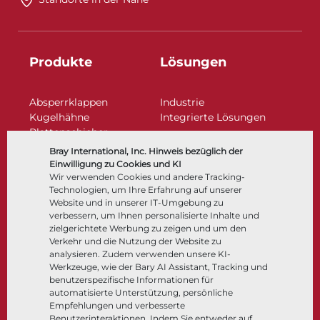
Produkte
Lösungen
Absperrklappen
Industrie
Kugelhähne
Integrierte Lösungen
Plattenschieber
Regelarmaturen
Bray International, Inc. Hinweis bezüglich der
Rückschlagklappen
Einwilligung zu Cookies und KI
Antriebe | Betätigungen
Wir verwenden Cookies und andere Tracking-
Technologien, um Ihre Erfahrung auf unserer
Steuer- und Regeltechnik
Website und in unserer IT-Umgebung zu
Tieftemperatur​​​​​​​
verbessern, um Ihnen personalisierte Inhalte und
Unternehmen
Dokumentation
zielgerichtete Werbung zu zeigen und um den
Verkehr und die Nutzung der Website zu
analysieren. Zudem verwenden unsere KI-
Über
Dokumente
Werkzeuge, wie der Bary AI Assistant, Tracking und
Standorte
Wissenszentrum
benutzerspezifische Informationen für
automatisierte Unterstützung, persönliche
Lieferantenmanagement
Software
Empfehlungen und verbesserte
Nachhaltigkeit
Werkstoffauswahl
Benutzerinteraktionen. Indem Sie entweder auf