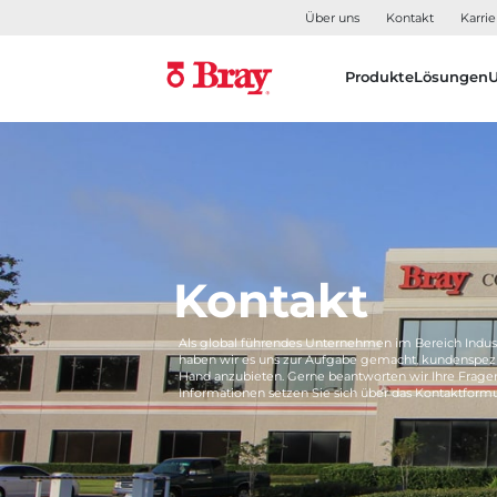
Über uns
Kontakt
Karrie
Produkte
Lösungen
Kontakt
Als global führendes Unternehmen im Bereich Indus
haben wir es uns zur Aufgabe gemacht, kundenspezi
Hand anzubieten. Gerne beantworten wir Ihre Frage
Informationen setzen Sie sich über das Kontaktformu