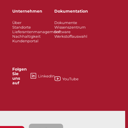
Unternehmen
Dokumentation
Über
Dokumente
Standorte
Wissenszentrum
Lieferantenmanagement
Software
Nachhaltigkeit
Werkstoffauswahl
Kundenportal
Folgen
Sie
LinkedIn
uns
YouTube
auf
esses
Knife Gate and Slurry Valves