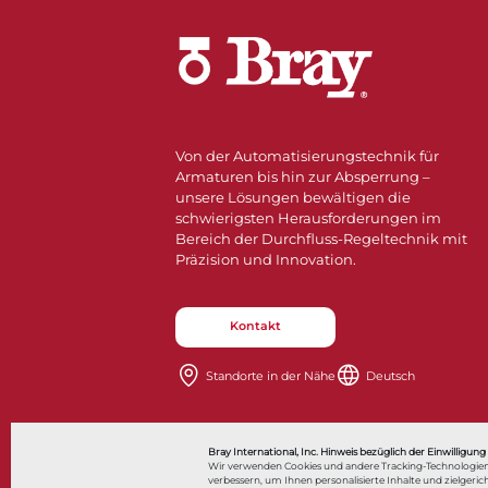
Von der Automatisierungstechnik für
Armaturen bis hin zur Absperrung –
unsere Lösungen bewältigen die
schwierigsten Herausforderungen im
Bereich der Durchfluss-Regeltechnik mit
Präzision und Innovation.
Kontakt
Standorte in der Nähe​​​​​​​
Deutsch
Also of Interes
Bray International, Inc. Hinweis bezüglich der Einwilligung
Wir verwenden Cookies und andere Tracking-Technologien
verbessern, um Ihnen personalisierte Inhalte und zielge