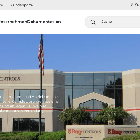
Sta
re
Kundenportal
Unternehmen
Dokumentation
triearmaturen und Antriebstechnik
fische Komplettlösungen aus einer
n und Anliegen. Für weitere
lar mit uns in Verbindung.