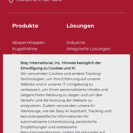
Produkte
Lösungen
Absperrklappen
Industrie
Kugelhähne
Integrierte Lösungen
Plattenschieber
Regelarmaturen
Bray International, Inc. Hinweis bezüglich der
Rückschlagklappen
Einwilligung zu Cookies und KI
Antriebe | Betätigungen
Wir verwenden Cookies und andere Tracking-
Technologien, um Ihre Erfahrung auf unserer
Steuer- und Regeltechnik
Website und in unserer IT-Umgebung zu
Tieftemperatur​​​​​​​
verbessern, um Ihnen personalisierte Inhalte und
Unternehmen
Dokumentation
zielgerichtete Werbung zu zeigen und um den
Verkehr und die Nutzung der Website zu
analysieren. Zudem verwenden unsere KI-
Über
Dokumente
Werkzeuge, wie der Bary AI Assistant, Tracking und
Standorte
Wissenszentrum
benutzerspezifische Informationen für
automatisierte Unterstützung, persönliche
Lieferantenmanagement
Software
Empfehlungen und verbesserte
Nachhaltigkeit
Werkstoffauswahl
Benutzerinteraktionen. Indem Sie entweder auf