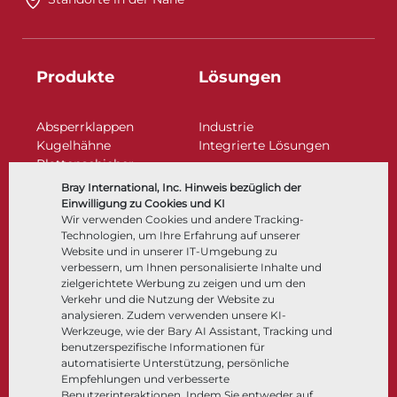
Produkte
Lösungen
Absperrklappen
Industrie
Kugelhähne
Integrierte Lösungen
Plattenschieber
Regelarmaturen
Bray International, Inc. Hinweis bezüglich der
Rückschlagklappen
Einwilligung zu Cookies und KI
Antriebe | Betätigungen
Wir verwenden Cookies und andere Tracking-
Technologien, um Ihre Erfahrung auf unserer
Steuer- und Regeltechnik
Website und in unserer IT-Umgebung zu
Tieftemperatur​​​​​​​
verbessern, um Ihnen personalisierte Inhalte und
Unternehmen
Dokumentation
zielgerichtete Werbung zu zeigen und um den
Verkehr und die Nutzung der Website zu
analysieren. Zudem verwenden unsere KI-
Über
Dokumente
Werkzeuge, wie der Bary AI Assistant, Tracking und
Standorte
Wissenszentrum
benutzerspezifische Informationen für
automatisierte Unterstützung, persönliche
Lieferantenmanagement
Software
Empfehlungen und verbesserte
Nachhaltigkeit
Werkstoffauswahl
Benutzerinteraktionen. Indem Sie entweder auf