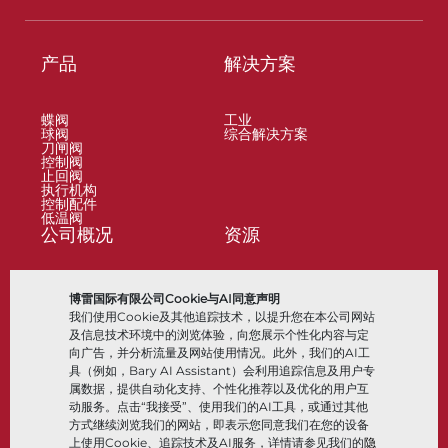
产品
解决方案
蝶阀
工业
球阀
综合解决方案
刀闸阀
控制阀
止回阀
执行机构
控制配件
低温阀
公司概况
资源
关于
文档
博雷国际有限公司Cookie与AI同意声明
地点
知识中心
我们使用Cookie及其他追踪技术，以提升您在本公司网站
合作伙伴
软件
可持续性
材料选择
及信息技术环境中的浏览体验，向您展示个性化内容与定
客户门户
向广告，并分析流量及网站使用情况。此外，我们的AI工
具（例如，Bary AI Assistant）会利用追踪信息及用户专
属数据，提供自动化支持、个性化推荐以及优化的用户互
关注我们
LinkedIn
YouTube
动服务。点击“我接受”、使用我们的AI工具，或通过其他
方式继续浏览我们的网站，即表示您同意我们在您的设备
上使用Cookie、追踪技术及AI服务，详情请参见我们的
隐