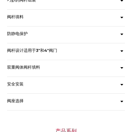
巧妙的阀杆组装
Flow-Tek生产重载、高质量阀杆，阀杆通过双“D”形式与阀球和操作装置连接。所有Flow-Tek阀杆均具有防内部进入和吹出功能，能最大限度地保证安全。Triad系列2 1/2" 通径阀门具有坚固的大直径阀杆，后者带有动负载、自调整主密封和二级密封。通过采用Belleville垫圈，阀杆填料可自动调整，以补偿温度变化和正常磨损。阀杆组装通过一个鞍形锁紧垫圈固定，防止在高循环自动化应用中阀杆螺母发生松脱。
阀杆填料
主密封由50%不锈钢和50% PTFE材质的止推垫圈以及PEEK止推垫圈保护装置组成。可调阀杆填料和另外一个PEEK填料保护装置在阀杆和阀体之间形成多重二级密封。阀杆填料由石墨组成，可提供防火安全保护和极高的寿命周期。这种双重阀杆填料设计是Flow-Tek的独家技术。
防静电保护
Triad系列防静电保护阀门具有标配的防静电接地装置。这类装置可确保阀球、阀杆和阀体之间的电气连续性，从而避免静电电荷在阀内部产生火花。
阀杆设计适用于3"和4"阀门
阀杆由阀体和压盖导引，确保在高扭矩工况下也能平稳运行。填料压盖可调，所有阀杆均经过抛光以减少扭矩。可选择增加Belleville垫圈用于自调整动负载。
双重阀体阀杆填料
Flow-Tek的Triad系列阀门采用双重阀体密封系统，可提供更多外部泄漏保护。内部主密封为TFM材料。二级密封为石墨。采用TFM作为内部密封可最大限度地减少工艺介质的颜色污染。两种阀体阀杆填料均被安全地固定在阀体上经过机加工的槽内。这些槽可减少密封移动和冷流。因此，即使在极端条件下，也能保持压缩稳定。
安全安装
Triad系列有一个独特的标配特色，即具有一个整体铸造的上法兰，可确保强制性的执行机构安装。该执行机构安装垫片避免了高循环或连续负载应用中执行机构不必要的移动。在阀门处于满负荷压力条件下，可轻易而安全地拆卸执行机构装置。执行机构安装垫片符合ISO 5211螺栓连接模式标准。此外，安装垫片还便于现场组装Flow-Tek的介质防漏装置。这种装置与双重阀体阀杆填料相结合，使其成为适用于无排放恶劣工况、高温和半低温以及高循环应用的理想阀门。
阀座选择
广泛的阀座材料选择，可满足大多数应用的需要。标配阀座为TFM 1600材料，除了具有PTFE的优异耐化学性以外，还可降低孔隙度和渗透率、提高温度范围并降低阀门扭矩。可选材料包括RPTFE、不锈钢/PTFE (50/50)、UHMWPE、初级形态PTFE、PEEK、Tek-Fil® (碳/石墨填充 TFM)、全金属阀座和腔体填料。PEEK阀座具有承受高压/高温的能力。Tek-Fil阀座在高温、高循环和蒸汽工况应用中具有更小的扭矩。
产品系列