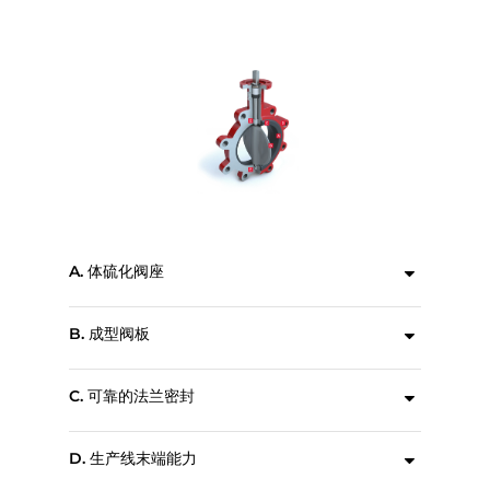
A. 体硫化阀座
严格控制的成型工艺可产生准确且可重复的尺寸，从而在阀门的整个生命周期内始终保持较低的扭矩。
B. 成型阀板
精密加工的阀板密封边缘，通过减少密封时阀板和阀座接触时的磨损来延长阀门寿命。
C. 可靠的法兰密封
泪滴形阀座表面可与各种工业法兰紧密密封。
D. 生产线末端能力
即使卸下下游法兰，凸耳式阀门也可在全额定压力下进行密封。