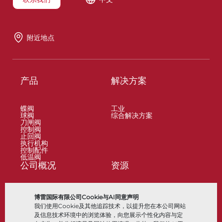
附近地点
产品
解决方案
蝶阀
工业
球阀
综合解决方案
刀闸阀
控制阀
止回阀
执行机构
控制配件
低温阀
公司概况
资源
关于
文档
博雷国际有限公司Cookie与AI同意声明
地点
知识中心
我们使用Cookie及其他追踪技术，以提升您在本公司网站
合作伙伴
软件
可持续性
材料选择
及信息技术环境中的浏览体验，向您展示个性化内容与定
客户门户