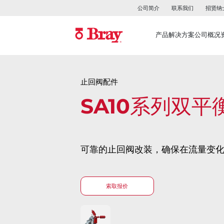
公司简介
联系我们
招贤纳
产品
解决方案
公司概况
止回阀配件
SA10系列双平
可靠的止回阀改装，确保在流量变
索取报价