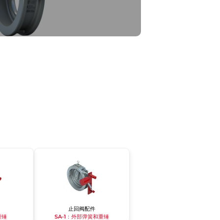
止回阀配件
重锤
SA-1：外部弹簧和重锤