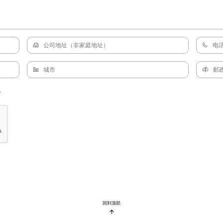
。
回到顶部