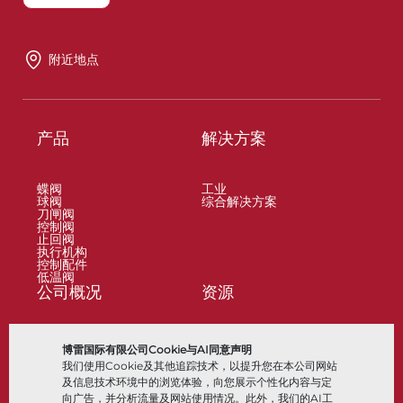
附近地点
产品
解决方案
蝶阀
工业
球阀
综合解决方案
刀闸阀
控制阀
止回阀
执行机构
控制配件
低温阀
公司概况
资源
关于
文档
博雷国际有限公司Cookie与AI同意声明
地点
知识中心
我们使用Cookie及其他追踪技术，以提升您在本公司网站
合作伙伴
软件
可持续性
材料选择
及信息技术环境中的浏览体验，向您展示个性化内容与定
客户门户
向广告，并分析流量及网站使用情况。此外，我们的AI工