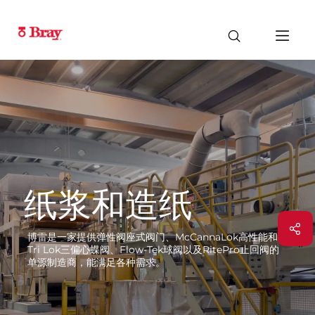
纸浆和造纸
博雷是一家提供弹性阀座式阀门、McCannaLok高性能和
Tri Lok三偏心蝶阀、Flow-Tek球阀以及RitePro止回阀的
单源制造商，能满足各种需求。