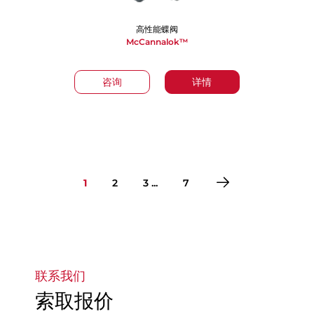
高性能蝶阀
McCannalok™
咨询
详情
1
2
3 ...
7
转到第1页
转到第2页
转到第3页
转到第4页
转到第5页
转到第6页
转到第7页
联系我们
索取报价