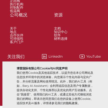
止回阀
执行机构
控制配件
低温阀
公司概况
资源
关于
文档
地点
知识中心
合作伙伴
软件
可持续性
材料选择
客户门户
关注我们
LinkedIn
YouTube
博雷国际有限公司Cookie与AI同意声明
我们使用Cookie及其他追踪技术，以提升您在本公司网站及
© 2026 Bray International，保留所有权利
信息技术环境中的浏览体验，向您展示个性化内容与定向广
告，并分析流量及网站使用情况。此外，我们的AI工具（例
条款与条件
销售条款与条件
隐私政策
如，Bary AI Assistant）会利用追踪信息及用户专属数据，
提供自动化支持、个性化推荐以及优化的用户互动服务。点
击“我接受”、使用我们的AI工具，或通过其他方式继续浏览
我们的网站，即表示您同意我们在您的设备上使用Cookie、
追踪技术及AI服务，详情请参见我们的
隐私政策
。