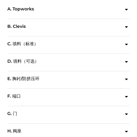
A. Topworks
执行机构的设计支持手动和气动执行之间的简单快速转换 手动阀门包括一个润滑剂注射端口，以最少的维护需求实现连续、顺畅的操作。
B. Clevis
U形夹设计和水平螺栓固定可以稳定闸门，确保正确对齐。
C. 填料（标准）
标准多层方形填料提供卓越的压盖密封。
D. 填料（可选）
可选增能星型密封填料增强压盖密封。
E. 胸衬/防挤压环
胸衬尺寸高达12"，PTFE防挤出圈尺寸达到14"及以上。
F. 端口
全通经阀门设计提供无限制流道，实现最小压降。
G. 门
闸门设计可确保在整个行程长度中保持一致对齐。
H. 阀座