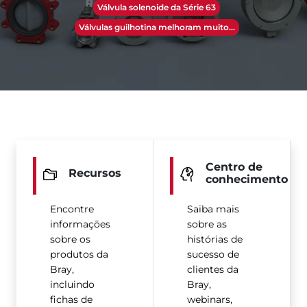
Válvula solenoide da Série 63
Válvulas guilhotina melhoram muito…
Centro de
Recursos
conhecimento
Encontre
Saiba mais
informações
sobre as
sobre os
histórias de
produtos da
sucesso de
Bray,
clientes da
incluindo
Bray,
fichas de
webinars,