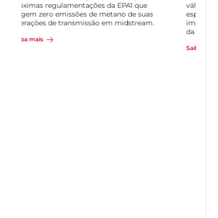
válvula manual para controlar a fluxo do polpa
espessado. Esse tipo de válvula não era apenas
impreciso, mas também exigia a substituição
da manga a cada 2 meses.
Saiba mais