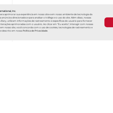
rnational, Inc.
para aprimorar sua experiência em nosso site e em nosso ambiente de tecnologia da
núncios direcionados e para analisar o tráfego e o uso do site. Além disso, nossas
 Bary, utilizam informações de rastreamento e específicas do usuário para fornecer
erações aprimoradas com o usuário. Ao clicar em "Eu aceito", interagir com nossas
 em nosso site, você concorda com o uso de cookies, tecnologias de rastreamento e
me descrito em nossa
Política de Privacidade
.