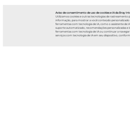
Aviso de consentimento de uso de cookies e IA da Bray Inte
Utilizamos cookies e outras tecnologias de rastreamento 
informação, para mostrar a você conteúdo personalizado a a
ferramentas com tecnologia de IA, como o assistente de IA
suporte automatizado, recomendações personalizadas e int
ferramentas com tecnologia de IA ou continuar a navegar
serviços com tecnologia de IA em seu dispositivo, confor
Filtrar por
Histórias de sucesso
Webinars
Vídeos
Guias de aplicação