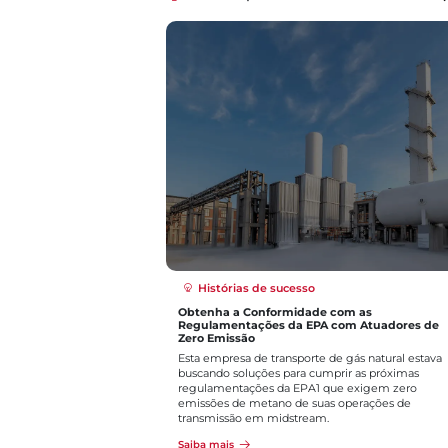
Histórias de sucesso
Válvula de Controle Revestida de Cerâmica
Melhora Consideravelmente o Desempenho n
Processo de Concentrador de Cobre
Nesta aplicação, o cliente estava usando válvula
manual para controlar a fluxo do polpa espessado.
Esse tipo de válvula não era apenas impreciso, ma
também exigia a substituição da manga a cada 2
meses.
Saiba mais