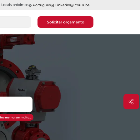
Locais próximos
Português
LinkedIn
YouTube
Solicitar orçamento
otina melhoram muito…