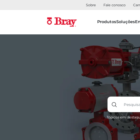
Sobre
Fale conosco
Carr
Produtos
Soluções
E
Tópicos em destaqu