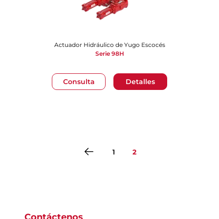
Actuador Hidráulico de Yugo Escocés
Serie 98H
Consulta
Detalles
1
2
Ir a la página 1
Ir a la página 2
Contáctenos