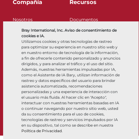
Compañía
Recursos
Nosotros
Documentos
Ubicaciones
Centro de información
Bray International, Inc. Aviso de consentimiento de
Asociación
Software
cookies e IA.
Sostenibilidad
Selección de materiales
Utilizamos cookies y otras tecnologías de rastreo
Portal del cliente
para optimizar su experiencia en nuestro sitio web y
en nuestro entorno de tecnología de la información,
a fin de ofrecerle contenido personalizado y anuncios
dirigidos, y para analizar el tráfico y el uso del sitio.
Síganos
LinkedIn
YouTube
Además, nuestras herramientas impulsadas por IA,
como el Asistente de IA Bary, utilizan información de
rastreo y datos específicos del usuario para brindar
asistencia automatizada, recomendaciones
© 2026 Bray International. Todos los derechos reservados
personalizadas y una experiencia de interacción con
el usuario más fluida. Al hacer clic en "Acepto",
Términos y condiciones
Términos y condiciones de Venta
interactuar con nuestras herramientas basadas en IA
Política de Privacidad
o continuar navegando por nuestro sitio web, usted
da su consentimiento para el uso de cookies,
tecnologías de rastreo y servicios impulsados por IA
en su dispositivo, tal como se describe en nuestra
Política de Privacidad
.