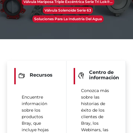
Válvula Mariposa Triple Excéntrica Serie Tri Lok®​​​​​​​...
Válvula Solenoide Serie 63
Soluciones Para La Industria Del Agua
Centro de
Recursos
información
Conozca más
Encuentre
sobre las
información
historias de
sobre los
éxito de los
productos
clientes de
Bray, que
Bray, los
incluye hojas
Webinars, las