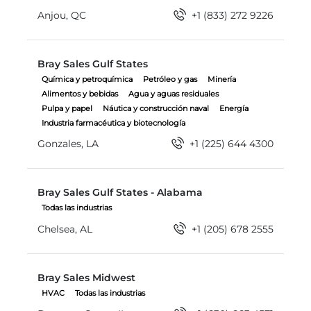
Anjou, QC
+1 (833) 272 9226
Bray Sales Gulf States
Bray Sales Gulf States
Química y petroquímica
Petróleo y gas
Minería
Alimentos y bebidas
Agua y aguas residuales
Pulpa y papel
Náutica y construcción naval
Energía
Industria farmacéutica y biotecnología
Gonzales, LA
+1 (225) 644 4300
Bray Sales Gulf States - Alabama
Bray Sales Gulf States - Alabama
Todas las industrias
Chelsea, AL
+1 (205) 678 2555
Bray Sales Midwest
Bray Sales Midwest
HVAC
Todas las industrias