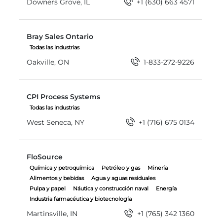
Downers Grove, IL
+1 (630) 663 4571
Bray Sales Ontario
Bray Sales Ontario
Todas las industrias
Oakville, ON
1-833-272-9226
CPI Process Systems
CPI Process Systems
Todas las industrias
West Seneca, NY
+1 (716) 675 0134
FloSource
FloSource
Química y petroquímica
Petróleo y gas
Minería
Alimentos y bebidas
Agua y aguas residuales
Pulpa y papel
Náutica y construcción naval
Energía
Industria farmacéutica y biotecnología
Martinsville, IN
+1 (765) 342 1360