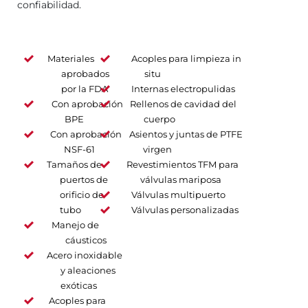
confiabilidad.
Materiales
Acoples para limpieza in
aprobados
situ
por la FDA
Internas electropulidas
Con aprobación
Rellenos de cavidad del
BPE
cuerpo
Con aprobación
Asientos y juntas de PTFE
NSF-61
virgen
Tamaños de
Revestimientos TFM para
puertos de
válvulas mariposa
orificio de
Válvulas multipuerto
tubo
Válvulas personalizadas
Manejo de
cáusticos
Acero inoxidable
y aleaciones
exóticas
Acoples para