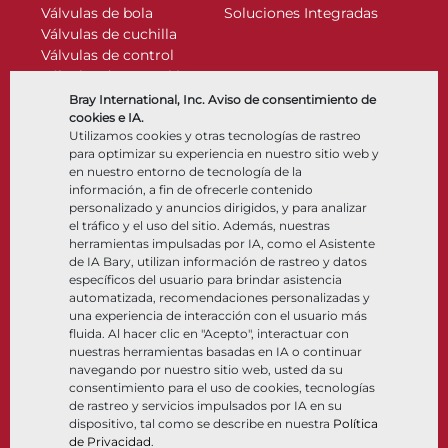
Válvulas de bola
Soluciones Integradas
Válvulas de cuchilla
Válvulas de control
Válvulas de retención
Actuadores
Bray International, Inc. Aviso de consentimiento de
Accesorios de control
cookies e IA.
Utilizamos cookies y otras tecnologías de rastreo
Criogénico
para optimizar su experiencia en nuestro sitio web y
Compañía
Recursos
en nuestro entorno de tecnología de la
información, a fin de ofrecerle contenido
personalizado y anuncios dirigidos, y para analizar
Nosotros
Documentos
el tráfico y el uso del sitio. Además, nuestras
Ubicaciones
Centro de información
herramientas impulsadas por IA, como el Asistente
Asociación
Software
de IA Bary, utilizan información de rastreo y datos
específicos del usuario para brindar asistencia
Sostenibilidad
Selección de materiales
automatizada, recomendaciones personalizadas y
Portal del cliente
una experiencia de interacción con el usuario más
fluida. Al hacer clic en "Acepto", interactuar con
nuestras herramientas basadas en IA o continuar
Síganos
LinkedIn
YouTube
navegando por nuestro sitio web, usted da su
consentimiento para el uso de cookies, tecnologías
de rastreo y servicios impulsados por IA en su
dispositivo, tal como se describe en nuestra
Política
de Privacidad
.
© 2026 Bray International. Todos los derechos reservados