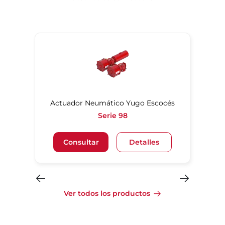
ático para alta temperatura
Actuador Neumático Yugo Escocés
Serie 98
Consultar
Detalles
Ver todos los productos