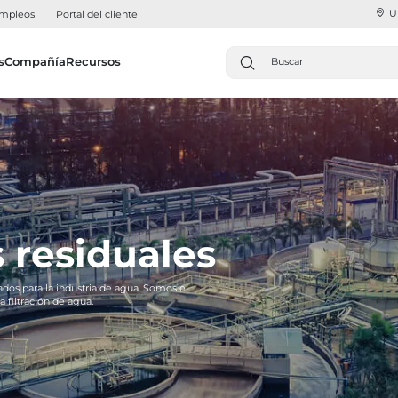
U
mpleos
Portal del cliente
s
Compañía
Recursos
 residuales
ados para la industria de agua. Somos el
a filtración de agua.