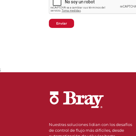
Enviar
;
Nuestras soluciones lidian con los desafíos
de control de flujo más difíciles, desde
automatización de válvulas hasta