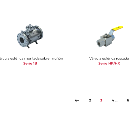
álvula esférica montada sobre muñón
Válvula esférica roscada
Serie 1B
Serie HP/HX
2
3
4 ...
6