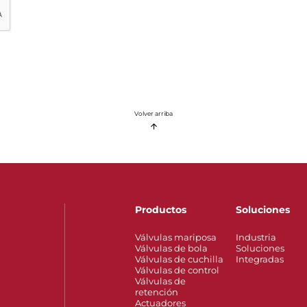
Volver arriba
Productos
Soluciones
Válvulas mariposa
Industria
Válvulas de bola
Soluciones
Válvulas de cuchilla
Integradas
Válvulas de control
Válvulas de
retención
Actuadores