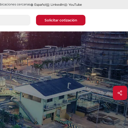
bicaciones cercanas
Español
LinkedIn
YouTube
Solicitar cotización