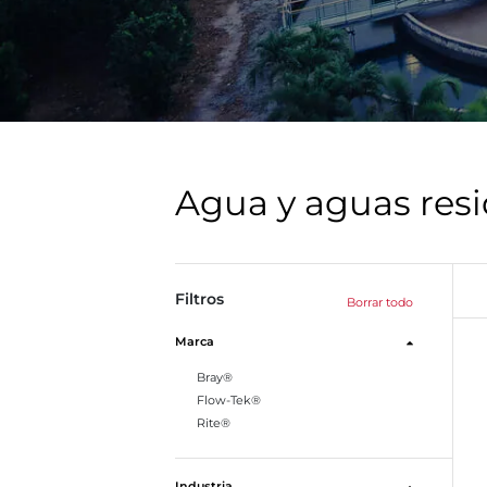
Agua y aguas res
Filtros
Borrar todo
Marca
Bray®
Flow-Tek®
Rite®
Industria