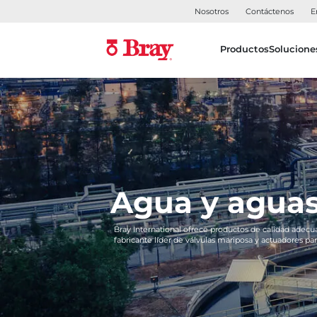
Nosotros
Contáctenos
E
Productos
Solucione
Agua y aguas
Bray International ofrece productos de calidad adecu
fabricante líder de válvulas mariposa y actuadores par