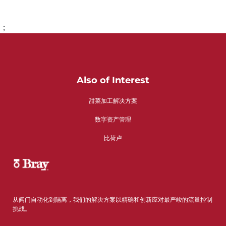
；
转到第1页
转到第2页
转到第3页
转到第4页
转到第5页
转到第6页
转到第7页
转到第8页
转到第9页
转到第10页
转到第11页
转到第12页
转到第13页
转到第14页
Also of Interest
甜菜加工解决方案
数字资产管理
比荷卢
从阀门自动化到隔离，我们的解决方案以精确和创新应对最严峻的流量控制
挑战。