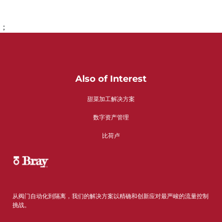
；
转到第1页
转到第2页
转到第3页
转到第4页
转到第5页
转到第6页
转到第7页
转到第8页
转到第9页
转到第10页
转到第11页
转到第12页
转到第13页
转到第14页
转到第15页
转到第16页
转到第17页
转到第18页
转到第19页
转到第20页
转到第21页
Also of Interest
甜菜加工解决方案
数字资产管理
比荷卢
从阀门自动化到隔离，我们的解决方案以精确和创新应对最严峻的流量控制
挑战。