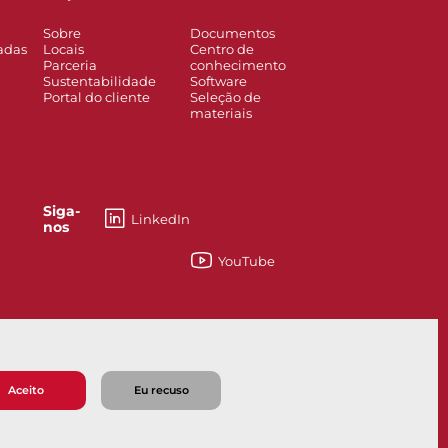
Sobre
Documentos
adas
Locais
Centro de
Parceria
conhecimento
Sustentabilidade
Software
Portal do cliente
Seleção de
materiais
Siga-
LinkedIn
nos
YouTube
a, ¿en qué podemos ayudarle?
Aceito
Eu recuso
 venda
Política de privacidade