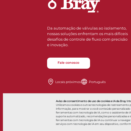
Da automação de válvulas ao isolamento,
nossas soluções enfrentam os mais difíceis
desafios de controle de fluxo com precisão
e inovação.
Fale conosco
Locais próximos
Português
Also of Int
Aviso de consentimento de uso de cookies e IA da Bray Inte
Utilizamos cookies e outras tecnologias de rastreamento 
informação, para mostrar a você conteúdo personalizado a a
ferramentas com tecnologia de IA, como o assistente de IA
suporte automatizado, recomendações personalizadas e int
© 2026 Bray International. Todos os direitos reservados
ferramentas com tecnologia de IA ou continuar a navegar
serviços com tecnologia de IA em seu dispositivo, confor