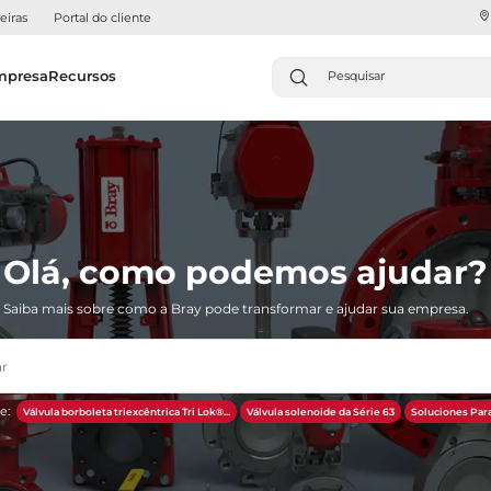
eiras
Portal do cliente
mpresa
Recursos
Olá, como podemos ajudar?
Saiba mais sobre como a Bray pode transformar e ajudar sua empresa.
e:
Válvula borboleta triexcêntrica Tri Lok®...
Válvula solenoide da Série 63
Soluciones Para