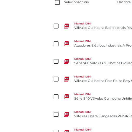
Selecionar tudo
Um total
Válvulas Guilhotina Bidirecionais Revestidas De P
Manual IOM
Válvulas Guilhotina Bidirecionais R
Atuadores Elétricos Industriais A Prova De Intempér
Manual IOM
Atuadores Elétricos Industriais A Pr
Série 768 Válvulas Guilhotina Bidirecionais Para L
Manual IOM
Série 768 Válvulas Guilhotina Bidire
Válvulas Guilhotina Para Polpa Bray Slurryshield® 
Manual IOM
Válvulas Guilhotina Para Polpa Bray 
Série 940 Válvulas Guilhotina Unidirecionais
Manual IOM
Série 940 Válvulas Guilhotina Unidir
Válvulas Esfera Flangeadas RF15/RF30
Manual IOM
Válvulas Esfera Flangeadas RF15/RF
Válvula Borboleta Revestida em PTFE 2-Cx
Manual IOM