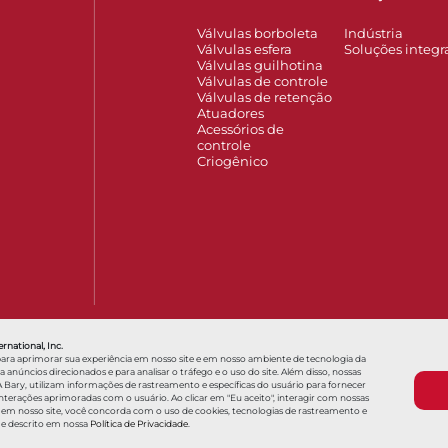
Válvulas borboleta
Indústria
Válvulas esfera
Soluções integr
Válvulas guilhotina
Válvulas de controle
Válvulas de retenção
Atuadores
Acessórios de
controle
Criogênico
erest
Gestão de ativos digitais
Centro de conhecimento | Bray
Hol
rnational, Inc.
para aprimorar sua experiência em nosso site e em nosso ambiente de tecnologia da
núncios direcionados e para analisar o tráfego e o uso do site. Além disso, nossas
 Bary, utilizam informações de rastreamento e específicas do usuário para fornecer
erações aprimoradas com o usuário. Ao clicar em "Eu aceito", interagir com nossas
Termos e condições
Termos e condições de
 em nosso site, você concorda com o uso de cookies, tecnologias de rastreamento e
me descrito em nossa
Política de Privacidade
.