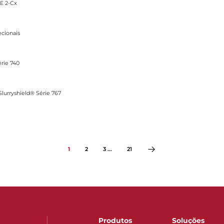
E 2-Cx
ecionais
érie 740
Série 767
Slurryshield® Série 767
1
2
3 ...
21
Produtos
Soluções