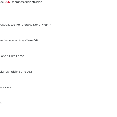
 de
206
Recursos encontrados
oliuretano Série 746HP
evestidas De Poliuretano Série 746HP
ies Série 76
ova De Intempéries Série 76
ama
cionais Para Lama
Série 762
Slurryshield® Série 762
ecionais
30