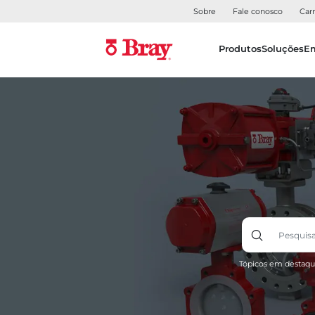
Sobre
Fale conosco
Carr
Produtos
Soluções
E
Tópicos em destaqu